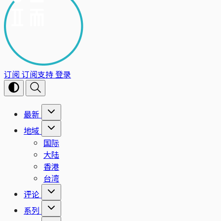
订阅
订阅支持
登录
最新
地域
国际
大陆
香港
台湾
评论
系列