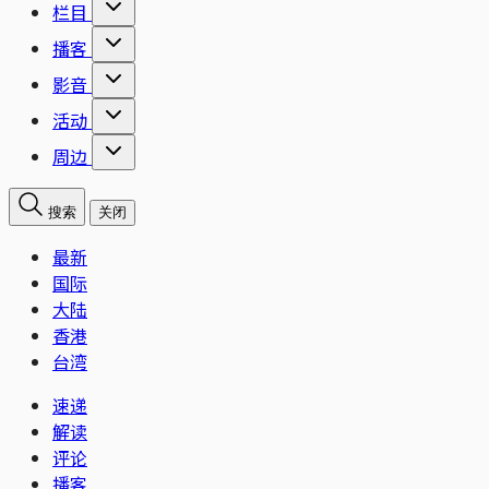
栏目
播客
影音
活动
周边
搜索
关闭
最新
国际
大陆
香港
台湾
速递
解读
评论
播客