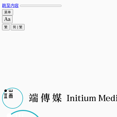
跳至内容
菜单
繁
简
|
繁