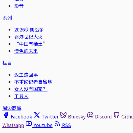
影音
系列
2026伊朗战争
香港世纪大火
“中国有稀土”
情色的未来
栏目
返工这回事
不重磅记者自留地
女人没有国家？
工具人
周边商城
Facebook
Twitter
Bluesky
Discord
Gith
Whatsapp
Youtube
RSS