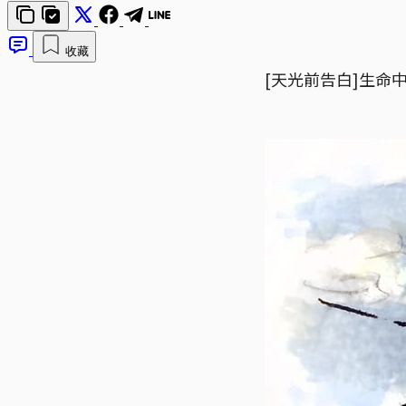
收藏
[天光前告白]生