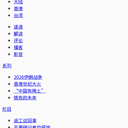
大陆
香港
台湾
速递
解读
评论
播客
影音
系列
2026伊朗战争
香港世纪大火
“中国有稀土”
情色的未来
栏目
返工这回事
不重磅记者自留地