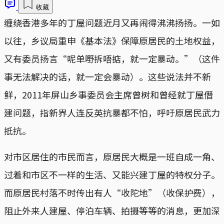
收藏
缠绕香港多年的丁屋问题近月又再闹得沸沸扬扬。一如
以往，乡议局重申《基本法》保障原居民的土地权益，
又有委员扬言“呢单嘢拆唔掂，就一定暴动。”（这件
事无法解决的话，就一定会暴动）。这些说法并不新
鲜，2011年屏山乡事委员会主席曾树和曾经就丁屋僭
建问题，指新界人连反英抗暴都不怕，呼吁原居民武力
抵抗。
对市区居住的市民而言，原居民大概是一班自成一角、
过着和市区不一样的生活、又能兴建丁屋的特权分子。
而原居民村落不时传出有人“收陀地”（收保护费），
阻止外来人建屋、停泊车辆、拍摄等等的消息，更加深