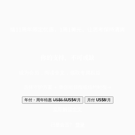
端11周年限定优惠，1周1美元，让思考保持清爽
你的支持，不可或缺
成为会员，阅读全文，领取专属权益
选择守护方案 + 华尔街日报或纽约时报
年付・周年特惠
US$6.5
US$4
/月
月付
US$8
/月
立即解锁全文
已是会员？
登录