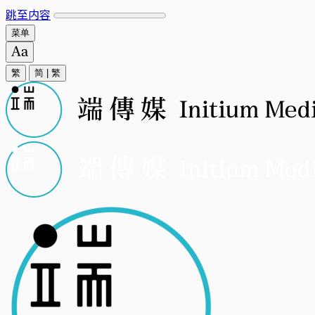
跳至内容
菜单
繁
简
|
繁