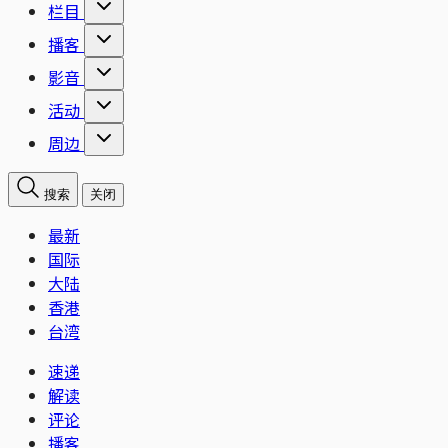
栏目
播客
影音
活动
周边
搜索
关闭
最新
国际
大陆
香港
台湾
速递
解读
评论
播客