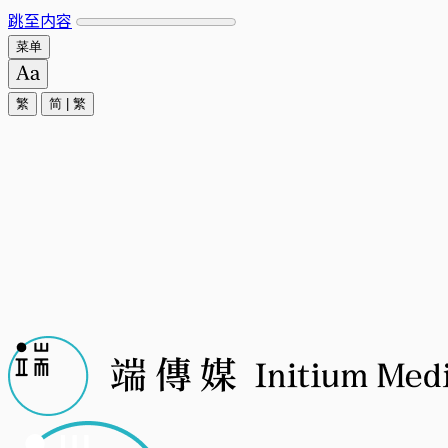
跳至内容
菜单
繁
简
|
繁