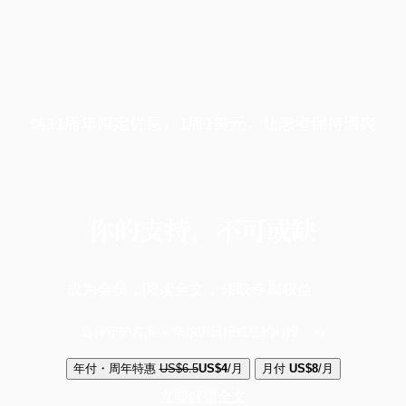
端11周年限定优惠，1周1美元，让思考保持清爽
你的支持，不可或缺
成为会员，阅读全文，领取专属权益
选择守护方案 + 华尔街日报或纽约时报
年付・周年特惠
US$6.5
US$4
/月
月付
US$8
/月
立即解锁全文