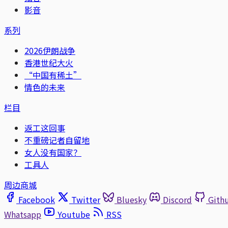
影音
系列
2026伊朗战争
香港世纪大火
“中国有稀土”
情色的未来
栏目
返工这回事
不重磅记者自留地
女人没有国家？
工具人
周边商城
Facebook
Twitter
Bluesky
Discord
Gith
Whatsapp
Youtube
RSS