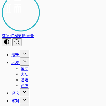
订阅
订阅支持
登录
最新
地域
国际
大陆
香港
台湾
评论
系列