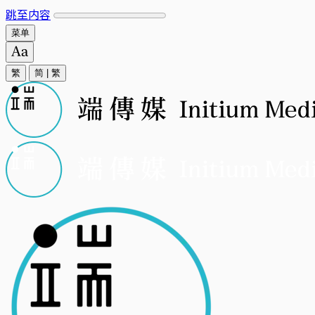
跳至内容
菜单
繁
简
|
繁