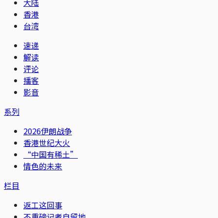
大陆
香港
台湾
速递
解读
评论
播客
影音
系列
2026伊朗战争
香港世纪大火
“中国有稀土”
情色的未来
栏目
返工这回事
不重磅记者自留地