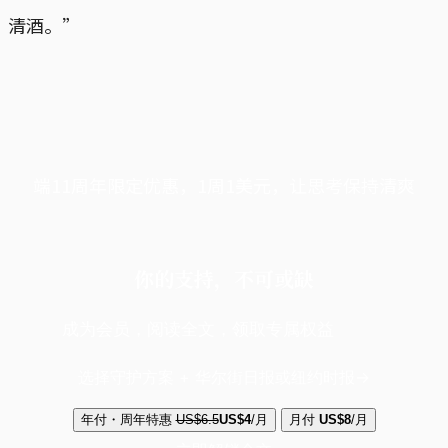
清酒。”
端11周年限定优惠，1周1美元，让思考保持清爽
你的支持，不可或缺
成为会员，阅读全文，领取专属权益
选择守护方案 + 华尔街日报或纽约时报
年付・周年特惠
US$6.5
US$4
/月
月付
US$8
/月