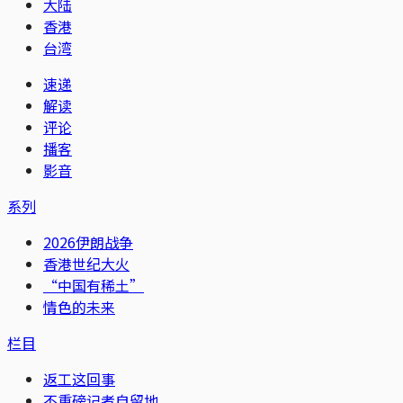
大陆
香港
台湾
速递
解读
评论
播客
影音
系列
2026伊朗战争
香港世纪大火
“中国有稀土”
情色的未来
栏目
返工这回事
不重磅记者自留地