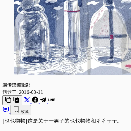
端传媒编辑部
刊登于:
2016-03-11
收藏
[乜乜物物]这是关于一男子的乜乜物物和彳彳亍亍。