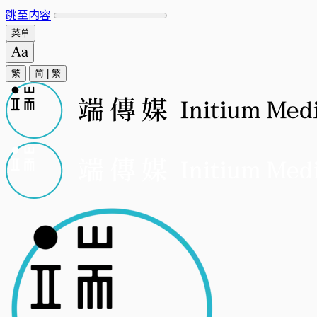
跳至内容
菜单
繁
简
|
繁