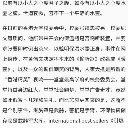
以前有以小人之心度君子之腹，如今有以小人之心度水
壶之腹。世道衰微，容不下一个平静的水壸。
在日前的香港大学校委会中，校委张祺忠被另一校委纪
文鳯质问，他所带来开会的保温瓶是否窃听装置，并要
求张要即时倒出茶来，以验明保温水壶正身，事件在网
上疯传。在黄伟文决定将本来的《偷听器》改名成《暖
壸》，以及一众的调侃嘲笑的背后，人家大抵是所谓的
“香港精英”哀鸣──堂堂最高学府的校务委员会，堂
堂特首身边红人，堂堂社会翘楚，堂堂广告奇才，竟然
如此低智丶儿戏和失礼。而比悲哀更悲哀的是，这断不
是个别事件，继胸罩是武器，警棍是手臂，环保物资储
存仓是武器军火库，international best sellers《引爆