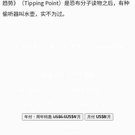
趋势》（Tipping Point）是恐布分子读物之后，有种
偷听器叫水壶，实不为过。
端11周年限定优惠，1周1美元，让思考保持清爽
你的支持，不可或缺
成为会员，阅读全文，领取专属权益
选择守护方案 + 华尔街日报或纽约时报
年付・周年特惠
US$6.5
US$4
/月
月付
US$8
/月
立即解锁全文