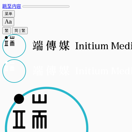
跳至内容
菜单
繁
简
|
繁