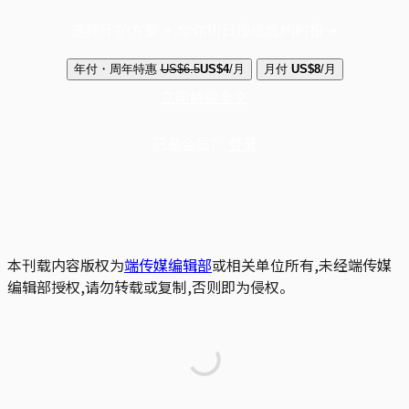
选择守护方案 + 华尔街日报或纽约时报
年付・周年特惠
US$6.5
US$4
/月
月付
US$8
/月
立即解锁全文
已是会员？
登录
本刊载内容版权为
端传媒编辑部
或相关单位所有,未经端传媒
编辑部授权,请勿转载或复制,否则即为侵权。