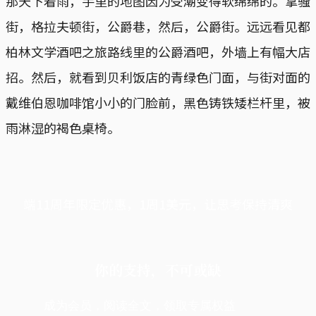
那天下着雨，手里的地图因为受潮变得软绵绵的。拿骚
街，格拉夫顿街，公爵巷，然后，公爵街。远远看见都
柏林文学酒吧之旅路线里的公爵酒吧，外墙上有幅大店
招。然后，就看到贝利饭店的青绿色门面，与街对面的
戴维伯恩咖啡馆小小的门脸前，黑色铸铁矮栏杆里，被
雨淋湿的褐色桌椅。
端11周年限定优惠，1周1美元，让思考保持清爽
你的支持，不可或缺
成为会员，阅读全文，领取专属权益