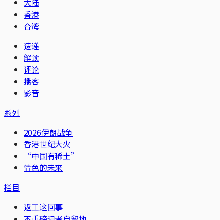
大陆
香港
台湾
速递
解读
评论
播客
影音
系列
2026伊朗战争
香港世纪大火
“中国有稀土”
情色的未来
栏目
返工这回事
不重磅记者自留地