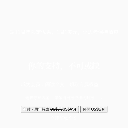
端11周年限定优惠，1周1美元，让思考保持清爽
你的支持，不可或缺
成为会员，阅读全文，领取专属权益
选择守护方案 + 华尔街日报或纽约时报
年付・周年特惠
US$6.5
US$4
/月
月付
US$8
/月
立即解锁全文