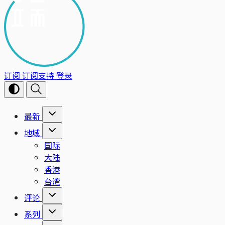
订阅
订阅支持
登录
最新
地域
国际
大陆
香港
台湾
评论
系列