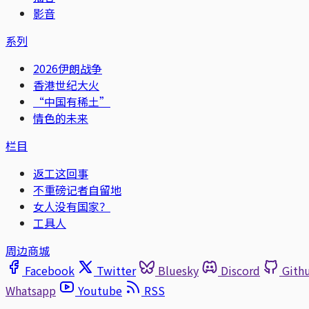
影音
系列
2026伊朗战争
香港世纪大火
“中国有稀土”
情色的未来
栏目
返工这回事
不重磅记者自留地
女人没有国家？
工具人
周边商城
Facebook
Twitter
Bluesky
Discord
Gith
Whatsapp
Youtube
RSS