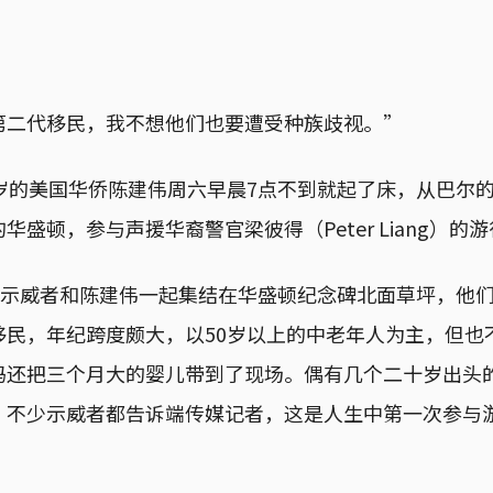
第二代移民，我不想他们也要遭受种族歧视。”
0岁的美国华侨陈建伟周六早晨7点不到就起了床，从巴尔
华盛顿，参与声援华裔警官梁彼得（Peter Liang）的
0名示威者和陈建伟一起集结在华盛顿纪念碑北面草坪，他
移民，年纪跨度颇大，以50岁以上的中老年人为主，但也
妈还把三个月大的婴儿带到了现场。偶有几个二十岁出头
。不少示威者都告诉端传媒记者，这是人生中第一次参与