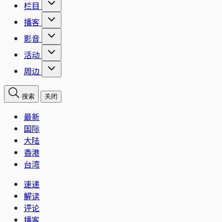
栏目
播客
影音
活动
周边
搜索
关闭
最新
国际
大陆
香港
台湾
速递
解读
评论
播客