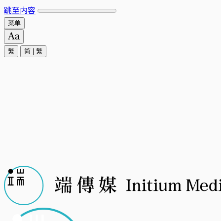
跳至内容
菜单
繁
简
|
繁