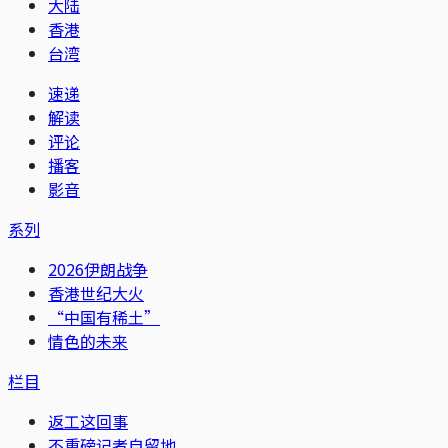
大陆
香港
台湾
速递
解读
评论
播客
影音
系列
2026伊朗战争
香港世纪大火
“中国有稀土”
情色的未来
栏目
返工这回事
不重磅记者自留地