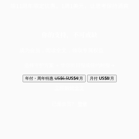
端11周年限定优惠，1周1美元，让思考保持清爽
你的支持，不可或缺
成为会员，阅读全文，领取专属权益
选择守护方案 + 华尔街日报或纽约时报
年付・周年特惠
US$6.5
US$4
/月
月付
US$8
/月
立即解锁全文
已是会员？
登录