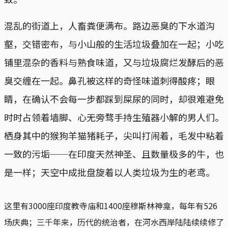
混乱的街道上，人畜粪便满布。路边恶臭的下水道沟
壑，交错密布，与小山般的生活垃圾叠加在一起；小吃
铺里混杂的香料与熟食味道，又与垃圾腐烂发酵后的恶
臭交缠在一起。鼻孔被这样的奇怪味道刺得酸疼；眼
睛，在确认不会每一步都踩到屎尿的同时，却很难避免
时时占领着墙脚、心无旁骛手持生殖器小解的男人们。
栖身其中的猴狗羊猫猪耗子，尖叫打闹着，毛发中粘着
一致的污垢──在印度天然神圣、且数量极多的牛，也
是一样；天空中成批盘旋着以人类垃圾为生的老鸢。
这里有3000座印度教寺庙和1400座穆斯林神龛，每年有526
场庆典；三千年来，历代的统治者，在河水西岸陆陆续续修了