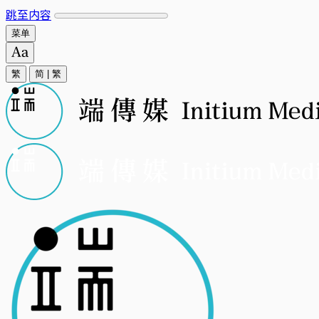
跳至内容
菜单
繁
简
|
繁