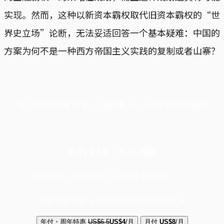
实现。然而，这种以新资本霸权取代旧资本霸权的“世
界史立场”论断，无法妥适回答一个基本疑难：中国的
方案为何不是一种西方帝国主义实践的复制或者山寨？
端11周年限定优惠，1周1美元，让思考保持清爽
你的支持，不可或缺
成为会员，阅读全文，领取专属权益
选择守护方案 + 华尔街日报或纽约时报
年付・周年特惠
US$6.5
US$4
/月
月付
US$8
/月