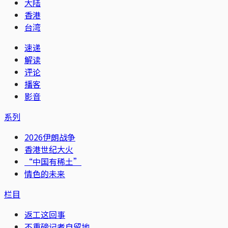
大陆
香港
台湾
速递
解读
评论
播客
影音
系列
2026伊朗战争
香港世纪大火
“中国有稀土”
情色的未来
栏目
返工这回事
不重磅记者自留地