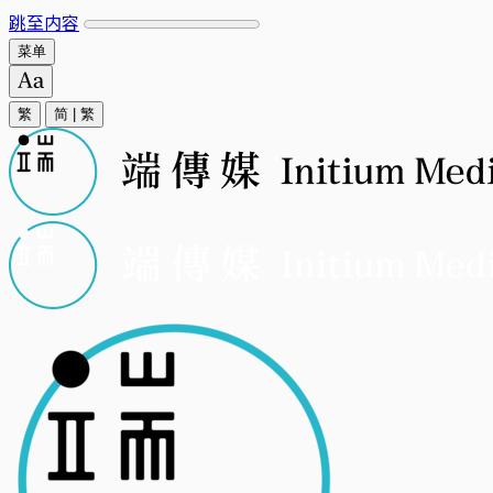
跳至内容
菜单
繁
简
|
繁