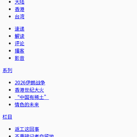
大陆
香港
台湾
速递
解读
评论
播客
影音
系列
2026伊朗战争
香港世纪大火
“中国有稀土”
情色的未来
栏目
返工这回事
不重磅记者自留地