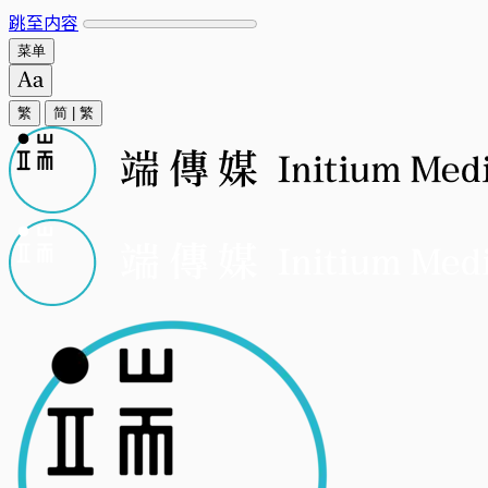
跳至内容
菜单
繁
简
|
繁