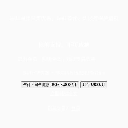
端11周年限定优惠，1周1美元，让思考保持清爽
你的支持，不可或缺
成为会员，阅读全文，领取专属权益
选择守护方案 + 华尔街日报或纽约时报
年付・周年特惠
US$6.5
US$4
/月
月付
US$8
/月
立即解锁全文
已是会员？
登录