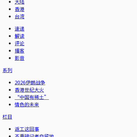
大陆
香港
台湾
速递
解读
评论
播客
影音
系列
2026伊朗战争
香港世纪大火
“中国有稀土”
情色的未来
栏目
返工这回事
不重磅记者自留地