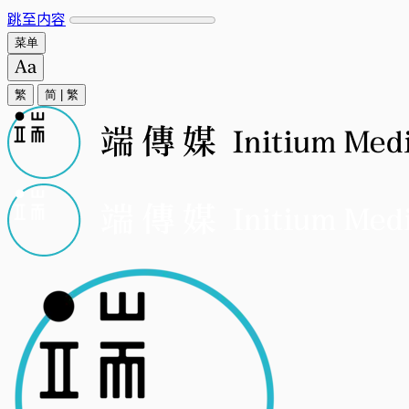
跳至内容
菜单
繁
简
|
繁