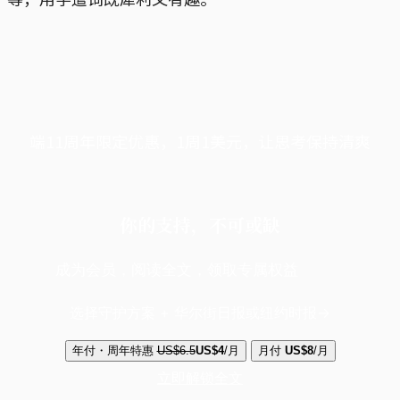
端11周年限定优惠，1周1美元，让思考保持清爽
你的支持，不可或缺
成为会员，阅读全文，领取专属权益
选择守护方案 + 华尔街日报或纽约时报
年付・周年特惠
US$6.5
US$4
/月
月付
US$8
/月
立即解锁全文