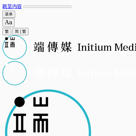
跳至内容
菜单
繁
简
|
繁