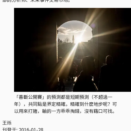
「善斷公開賽」的預測都是短期預測（不超過一
年），共同點是界定精確。精確到什麼地步呢？可
以用來打賭，輸的一方乖乖掏錢，沒有藉口可找。
王烁
刊登于:
2016-01-28