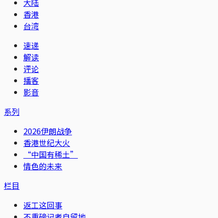
大陆
香港
台湾
速递
解读
评论
播客
影音
系列
2026伊朗战争
香港世纪大火
“中国有稀土”
情色的未来
栏目
返工这回事
不重磅记者自留地