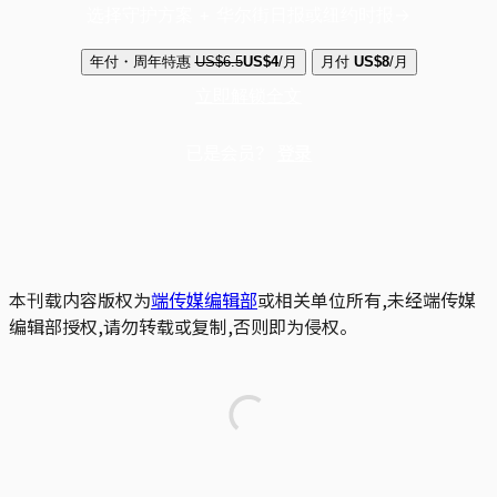
选择守护方案 + 华尔街日报或纽约时报
年付・周年特惠
US$6.5
US$4
/月
月付
US$8
/月
立即解锁全文
已是会员？
登录
本刊载内容版权为
端传媒编辑部
或相关单位所有,未经端传媒
编辑部授权,请勿转载或复制,否则即为侵权。