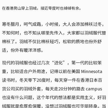
在香港爬山穿上羽绒，接近零度时也绰绰有余。
寒冬腊月，呵气成霜，小时候，大人会添加棉袄过冬，
不知何时，也不知从哪里先传入，大家都以羽绒服代替
棉袄了。羽绒不仅比棉袄轻巧，松软的质地也份外舒
适，份外有暖洋洋感。
现代的羽绒服也经过几次“进化”，第一代的比较笨
重，比较适合户外用途，记得以前在美国 Minnesota
读书时，冬天零下20度时，每天穿一件在香港日本百
货公司买的羽绒外套，每天走20分钟的路去 campus
也没有什么问题，这个年代的想法都是实用主义，好羽
绒服就是愈厚愈保暖，没想过羽绒服也可华丽转身。当