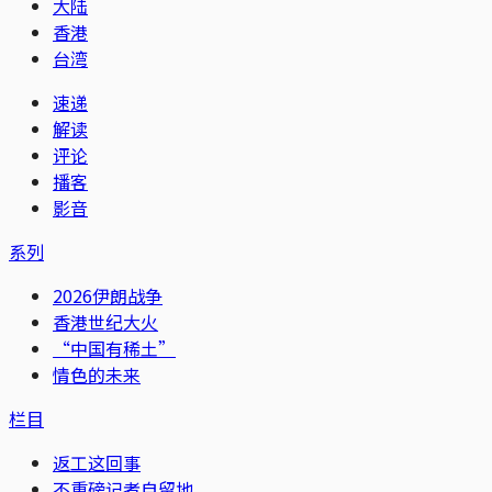
大陆
香港
台湾
速递
解读
评论
播客
影音
系列
2026伊朗战争
香港世纪大火
“中国有稀土”
情色的未来
栏目
返工这回事
不重磅记者自留地