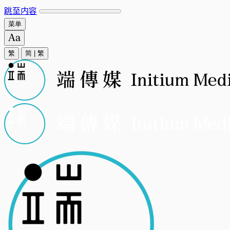
跳至内容
菜单
繁
简
|
繁