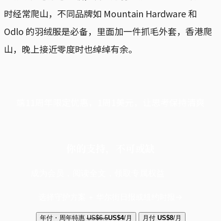
时经常爬山，不同品牌如 Mountain Hardware 和
Odlo 的羽绒服是必备，里面加一件抓毛外套，香港爬
山，晚上接近零度时也绰绰有余。
端11周年限定优惠，1周1美元，让思考保持清爽
你的支持，不可或缺
成为会员，阅读全文，领取专属权益
选择守护方案 + 华尔街日报或纽约时报
年付・周年特惠
US$6.5
US$4
/月
月付
US$8
/月