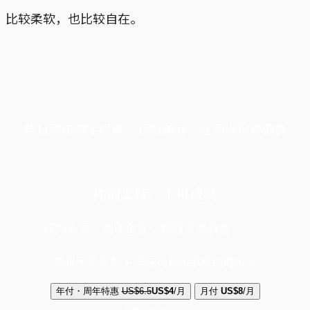
比较柔软，也比较自在。
端11周年限定优惠，1周1美元，让思考保持清爽
你的支持，不可或缺
成为会员，阅读全文，领取专属权益
选择守护方案 + 华尔街日报或纽约时报
年付・周年特惠
US$6.5
US$4
/月
月付
US$8
/月