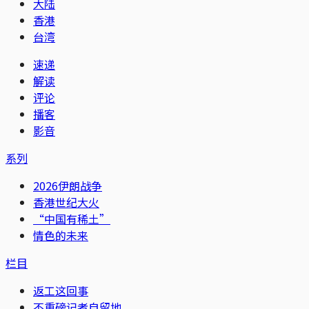
大陆
香港
台湾
速递
解读
评论
播客
影音
系列
2026伊朗战争
香港世纪大火
“中国有稀土”
情色的未来
栏目
返工这回事
不重磅记者自留地