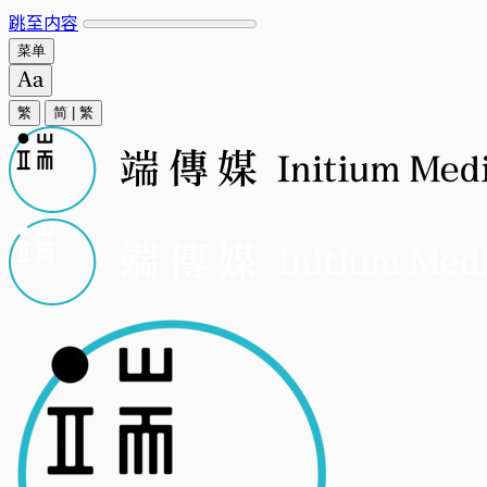
跳至内容
菜单
繁
简
|
繁