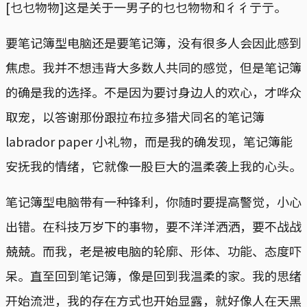
[乜乜物物]这是关于一男子的乜乜物物和彳彳亍亍。
要笔记簿型电脑还是要笔记簿，没有很多人会因此感到
焦虑。我并不想违背大多数人共同的感觉，但是笔记簿
的确是我的选择。不是因为要讨身边人的欢心，才哗众
取宠，以答谢那份跟拉布拉多猎犬同名的笔记簿
labrador paper 小礼物，而是我的确发现，笔记簿能
安抚我的情绪，它就像一股巨大的温柔袭上我的心头。
笔记簿型电脑带有一种锋利，你随时要提高警觉，小心
出错。在科技万岁下的事物，要不洋洋洒洒，要不战战
兢兢。而我，老是被电脑的轮廓、形体、功能、态度吓
呆。直至回到笔记簿，像是回到我温柔的家。我的思绪
开始流泄，我的存在方式也开始显露，就好像人在天黑