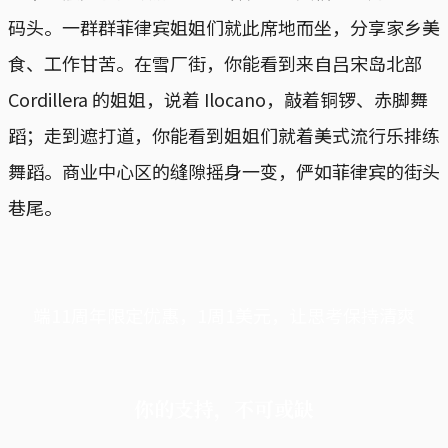
码头。一群群菲律宾姐姐们就此席地而坐，分享家乡美
食、工作甘苦。在雪厂街，你能看到来自吕宋岛北部
Cordillera 的姐姐，说着 Ilocano，敲着铜锣、赤脚舞
蹈；走到遮打道，你能看到姐姐们就着美式流行乐排练
舞蹈。商业中心区的缝隙摇身一变，俨如菲律宾的街头
巷尾。
端11周年限定优惠，1周1美元，让思考保持清爽
你的支持，不可或缺