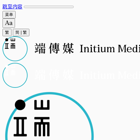
跳至内容
菜单
繁
简
|
繁