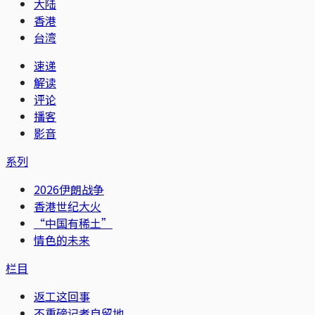
大陆
香港
台湾
速递
解读
评论
播客
影音
系列
2026伊朗战争
香港世纪大火
“中国有稀土”
情色的未来
栏目
返工这回事
不重磅记者自留地