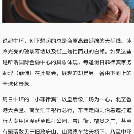
说起中环，刻下想起的总是商厦高耸延绵的天际线、冰
冷光亮的玻璃幕墙以及街上匆忙而过的白领。如果这些
是所谓国际金融中心的具象体现，每逢假日菲律宾家务
助理（菲佣）在此聚会，展现的却是另一番由下而上的
全球化景象。
周日中环的“小菲律宾”以皇后像广场为中心，北至香
港大会堂、南至汇丰银行总行，东西走向则沿着遮打道
行人专用区漫延至遮打公园、雪厂街。幅员之广，甚至
有聚落散见于旧政府山、山顶缆车站天桥下、乃至中环