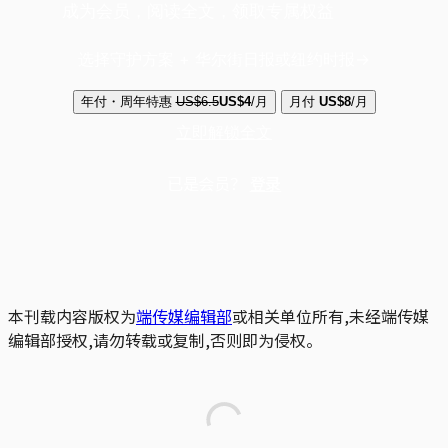
成为会员，阅读全文，领取专属权益
选择守护方案 + 华尔街日报或纽约时报
年付・周年特惠
US$6.5
US$4
/月
月付
US$8
/月
立即解锁全文
已是会员？
登录
本刊载内容版权为
端传媒编辑部
或相关单位所有,未经端传媒
编辑部授权,请勿转载或复制,否则即为侵权。