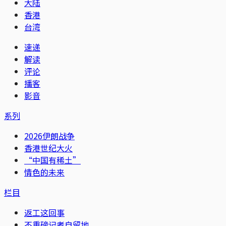
大陆
香港
台湾
速递
解读
评论
播客
影音
系列
2026伊朗战争
香港世纪大火
“中国有稀土”
情色的未来
栏目
返工这回事
不重磅记者自留地