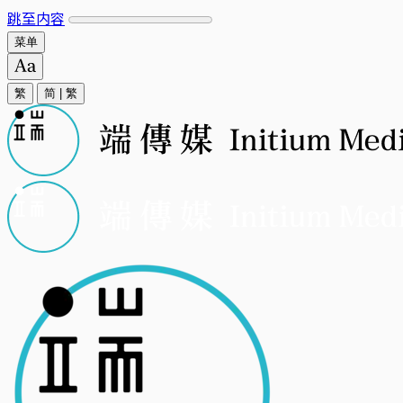
跳至内容
菜单
繁
简
|
繁