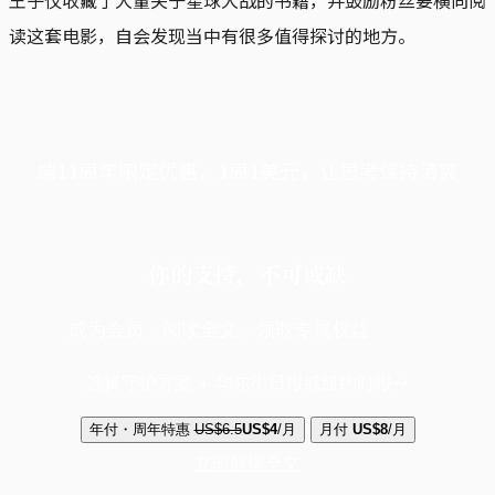
读这套电影，自会发现当中有很多值得探讨的地方。
端11周年限定优惠，1周1美元，让思考保持清爽
你的支持，不可或缺
成为会员，阅读全文，领取专属权益
选择守护方案 + 华尔街日报或纽约时报
年付・周年特惠
US$6.5
US$4
/月
月付
US$8
/月
立即解锁全文