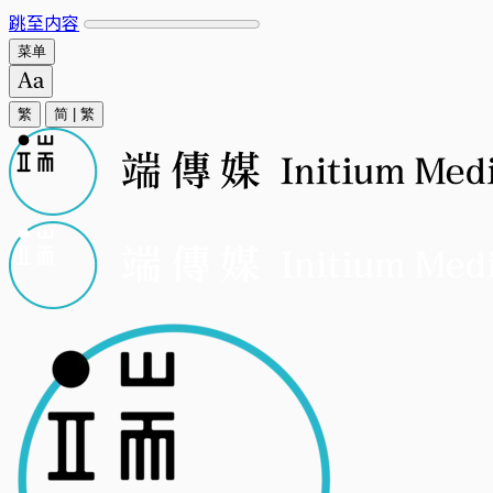
跳至内容
菜单
繁
简
|
繁