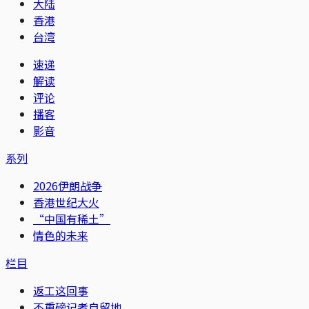
大陆
香港
台湾
速递
解读
评论
播客
影音
系列
2026伊朗战争
香港世纪大火
“中国有稀土”
情色的未来
栏目
返工这回事
不重磅记者自留地