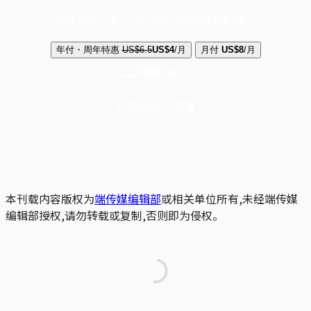
选择守护方案 + 华尔街日报或纽约时报
年付・周年特惠
US$6.5
US$4
/月
月付
US$8
/月
立即解锁全文
已是会员？
登录
本刊载内容版权为
端传媒编辑部
或相关单位所有,未经端传媒
编辑部授权,请勿转载或复制,否则即为侵权。