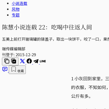
小说连载
风物
专题
陈慧小说连载 22：吃喝中往返人间
五美上前打开玻璃罐的锑盖子，取出一块饼干，咬了一口，果
端传媒编辑部
刊登于:
2015-12-29
收藏
1 小灰回到家里
的衣服，不知如何
公斤有多。