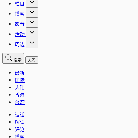
栏目
播客
影音
活动
周边
搜索
关闭
最新
国际
大陆
香港
台湾
速递
解读
评论
播客