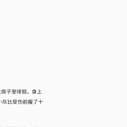
在房子里徘徊，身上
小灰比受伤前瘦了十