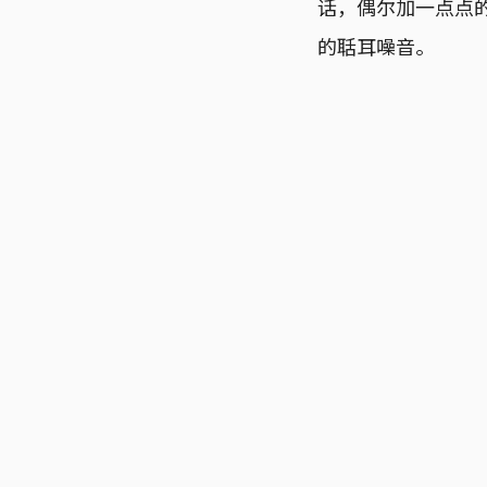
话，偶尔加一点点
的聒耳噪音。