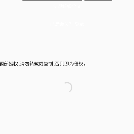
立即解锁全文
已是会员？
登录
辑部授权,请勿转载或复制,否则即为侵权。