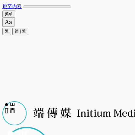
跳至内容
菜单
繁
简
|
繁