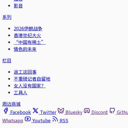
影音
系列
2026伊朗战争
香港世纪大火
“中国有稀土”
情色的未来
栏目
返工这回事
不重磅记者自留地
女人没有国家？
工具人
周边商城
Facebook
Twitter
Bluesky
Discord
Gith
Whatsapp
Youtube
RSS