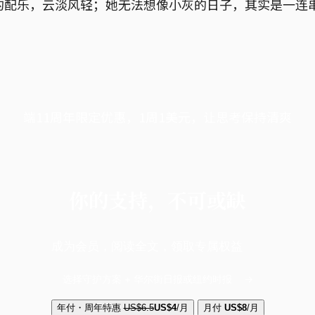
的配乐，云淡风轻；她无法想像小灰的日子，其实是一连
端11周年限定优惠，1周1美元，让思考保持清爽
你的支持，不可或缺
成为会员，阅读全文，领取专属权益
选择守护方案 + 华尔街日报或纽约时报
年付・周年特惠
US$6.5
US$4
/月
月付
US$8
/月