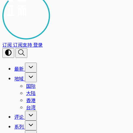
订阅
订阅支持
登录
最新
地域
国际
大陆
香港
台湾
评论
系列