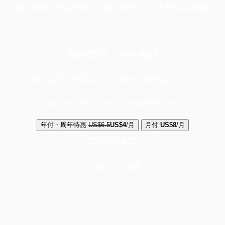
端11周年限定优惠，1周1美元，让思考保持清爽
你的支持，不可或缺
成为会员，阅读全文，领取专属权益
选择守护方案 + 华尔街日报或纽约时报
年付・周年特惠
US$6.5
US$4
/月
月付
US$8
/月
立即解锁全文
已是会员？
登录