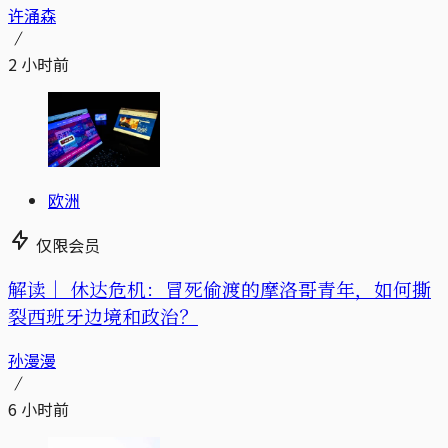
许涌森
2 小时前
欧洲
仅限会员
解读｜
休达危机：冒死偷渡的摩洛哥青年，如何撕
裂西班牙边境和政治？
孙漫漫
6 小时前