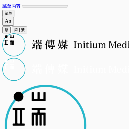
跳至内容
菜单
繁
简
|
繁