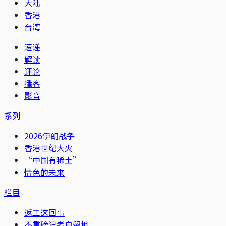
大陆
香港
台湾
速递
解读
评论
播客
影音
系列
2026伊朗战争
香港世纪大火
“中国有稀土”
情色的未来
栏目
返工这回事
不重磅记者自留地