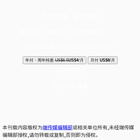
你的支持，不可或缺
成为会员，阅读全文，领取专属权益
选择守护方案 + 华尔街日报或纽约时报
年付・周年特惠
US$6.5
US$4
/月
月付
US$8
/月
立即解锁全文
已是会员？
登录
本刊载内容版权为
端传媒编辑部
或相关单位所有,未经端传媒
编辑部授权,请勿转载或复制,否则即为侵权。