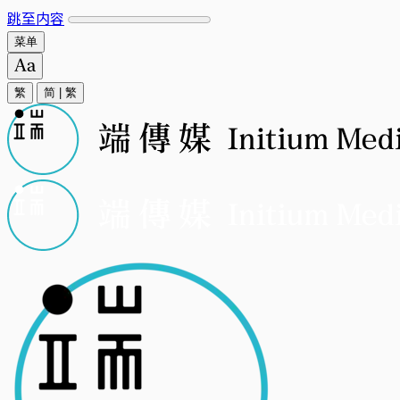
跳至内容
菜单
繁
简
|
繁