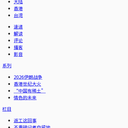
大陆
香港
台湾
速递
解读
评论
播客
影音
系列
2026伊朗战争
香港世纪大火
“中国有稀土”
情色的未来
栏目
返工这回事
不重磅记者自留地