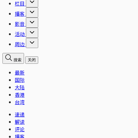
栏目
播客
影音
活动
周边
搜索
关闭
最新
国际
大陆
香港
台湾
速递
解读
评论
播客