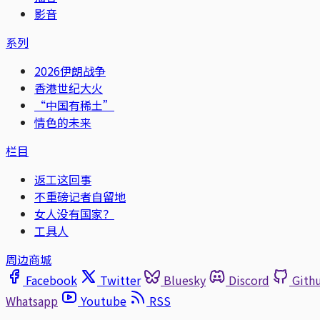
影音
系列
2026伊朗战争
香港世纪大火
“中国有稀土”
情色的未来
栏目
返工这回事
不重磅记者自留地
女人没有国家？
工具人
周边商城
Facebook
Twitter
Bluesky
Discord
Gith
Whatsapp
Youtube
RSS