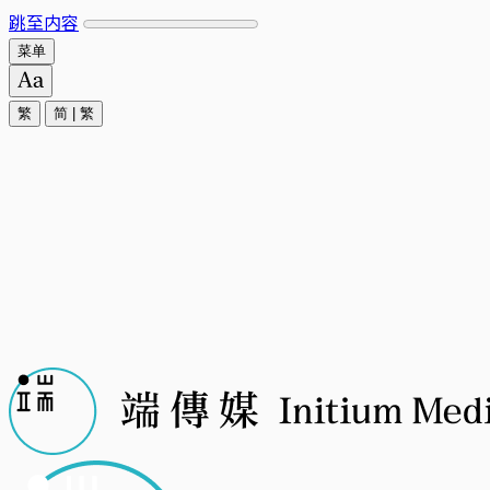
跳至内容
菜单
繁
简
|
繁