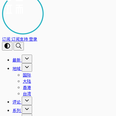
订阅
订阅支持
登录
最新
地域
国际
大陆
香港
台湾
评论
系列