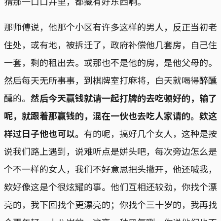
猜那一口口井里，都藏有好东西啊。
那师傅说，他那个小区有许多这样的男人，反正当初老
住处，或有地，被拆迁了，政府补偿他几套房，自己住
一套，剩的租出去。或那也不是他的房，是他父母的。
然后每天无所事事，到棋牌室打麻将，白天就喝得醉醺
醺的。
然后今天赢钱就请一起打牌的去吃顿好的，输了
呢，就跟着那赢钱的，混在一伙也去吃人家请的。欸这
样过日子他也可以。
有的呢，搞好几个女人，这种是按
说我们路上遇到，说难听点是姘头吧，每次旁边怎么是
个不一样的女人，我们不好意思把头撇开，他还喊我，
欸好像这是个很炫耀的事。他们互相还较劲，你找个漂
亮的，我下回找个更漂亮的；你找个三十岁的，我再找