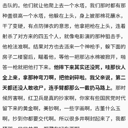
击队的。他们就让他爬上去一个水塔，我们那时都有那
种盖很高一个水塔，他躲在上头，身上披那棉花蘸水，
干了变硬，有点防弹衣的意思，他拿把枪在上头，连着
射杀了对方来的四五个人，就像电影演的那种狙击手，
他枪法准啊。结果对方也去派来一个神枪手，躲下面的
房子二楼窗后，瞄着他，等他一把那沾水棉被掀开，啪
答一枪就把他打下来。
他摔下来其实还没死，哇那伙人
全上来，拿那种弯刀啊，把他剁碎啦。我父亲说，第二
天都还没人敢收尸，连手臂都那么一截扔马路上。
那时
候厉害啊，红卫兵是真的抄家啊，你家有些国民党时代
留下来的黄金啊，美钞啊，一些字画啊，古董什么玉
啊，抄到你都要交代啊。所以很多井啊封起来了，我都