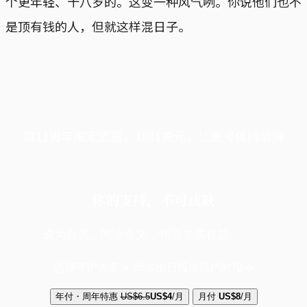
个更年轻、十八岁的。这变一种风气咧。你说他们也不
是顶有钱的人，但就这样混日子。
端11周年限定优惠，1周1美元，让思考保持清爽
你的支持，不可或缺
成为会员，阅读全文，领取专属权益
选择守护方案 + 华尔街日报或纽约时报
年付・周年特惠
US$6.5
US$4
/月
月付
US$8
/月