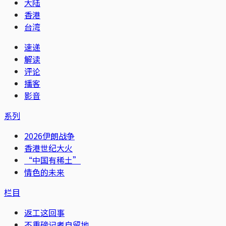
大陆
香港
台湾
速递
解读
评论
播客
影音
系列
2026伊朗战争
香港世纪大火
“中国有稀土”
情色的未来
栏目
返工这回事
不重磅记者自留地