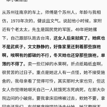
从苏州往南京的车上，师傅是个苏州人，年龄与我相
仿，1970年次的，健谈且文气。说起他小时候，家附
近有个老太太，先生是国民党的军医，49年把她撂
下，自己跟部队跑去台湾，
这女人后来就疯了。她疯也
不是武疯子，文文静静的，好像家里还剩着那些旗袍
啊，唉啊有的都破的不行，冬天她也还穿那些旗袍，单
薄的不得了。
卖一些烂掉的水果啊，折点纸箱纸盒啊，
很贫苦的过日子。重点是她这人有一点怪，她不接受施
舍的，我母亲看了觉得可怜，其实那时大家也穷，但这
女人你觉得她哪天自己一人就饿死冻死病死，在那大杂
院边间的小破房。要我拿床旧棉被过去，欸她不要，拿
回来还我们。有邻居拿碗馄饨汤去分她，她又整碗不