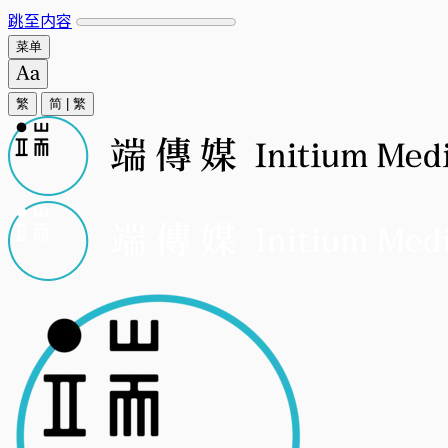
跳至内容
菜单
繁
简
|
繁