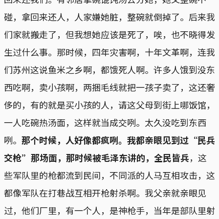
碰，拿回来还人，人家嫌她脏，整碗就倒掉了。后来我
们家就搬走了，但我想她应该是死了，唉，也不晓得发
生过什么事。那时候，四年灾害啊，十年文革啊，连我
们苏州这说鱼米之乡啊，都饿死人啊。许多人饿到没东
西吃啊，卖小孩啊，两捆毛线就把一孩子卖了，这还奢
侈的，有的就是买小孩的人，请这父母到街上哪饭馆，
一人吃碗热汤面，这样就当成交咧。太久没吃到东西
咧。
那个时候，人好像都疯咧。我都亲眼见到过“民兵
交枪”那场面，那时候被毛泽东讲的，全民皆兵
，这
些军队里的枪都流到民间，不同派的人马互相攻击，这
都像军队在打巷战互相开枪射杀啊。我父亲就亲眼见
过，他们厂里，有一个人，是神枪手，当年是部队里射