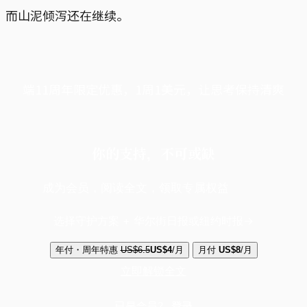
而山泥倾泻还在继续。
端11周年限定优惠，1周1美元，让思考保持清爽
你的支持，不可或缺
成为会员，阅读全文，领取专属权益
选择守护方案 + 华尔街日报或纽约时报
年付・周年特惠
US$6.5
US$4
/月
月付
US$8
/月
立即解锁全文
已是会员？
登录