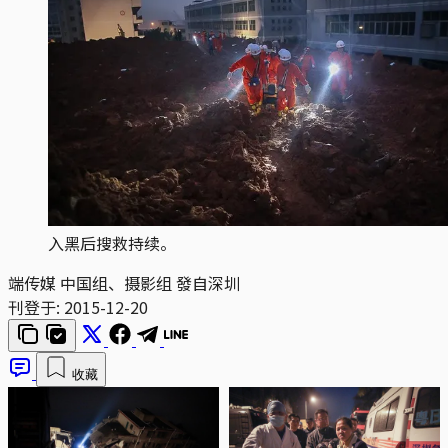
入黑后搜救持续。
端传媒 中国组、摄影组 發自深圳
刊登于:
2015-12-20
收藏