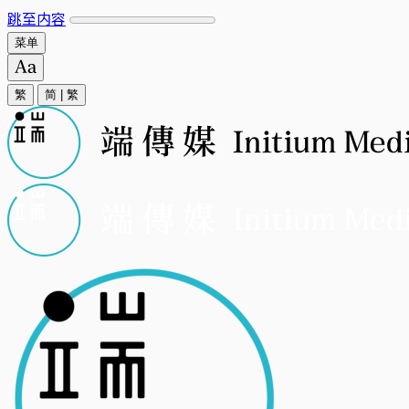
跳至内容
菜单
繁
简
|
繁