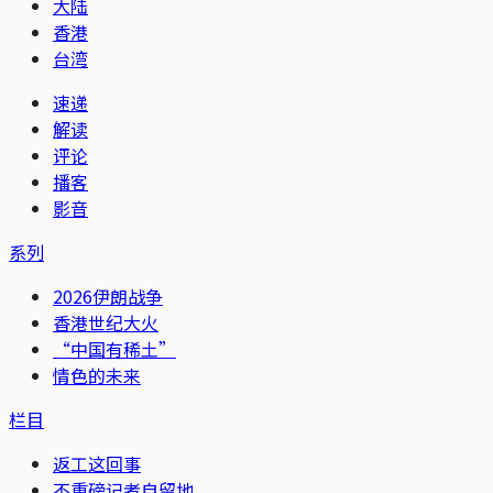
大陆
香港
台湾
速递
解读
评论
播客
影音
系列
2026伊朗战争
香港世纪大火
“中国有稀土”
情色的未来
栏目
返工这回事
不重磅记者自留地