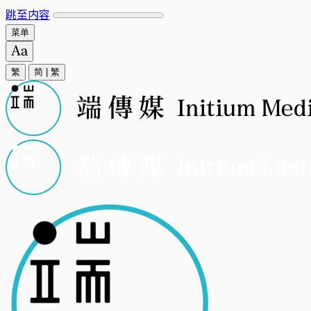
跳至内容
菜单
繁
简
|
繁