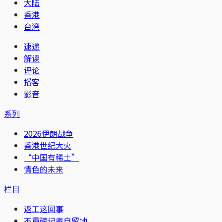
大陆
香港
台湾
速递
解读
评论
播客
影音
系列
2026伊朗战争
香港世纪大火
“中国有稀土”
情色的未来
栏目
返工这回事
不重磅记者自留地