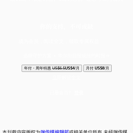
你的支持，不可或缺
成为会员，阅读全文，领取专属权益
选择守护方案 + 华尔街日报或纽约时报
年付・周年特惠
US$6.5
US$4
/月
月付
US$8
/月
立即解锁全文
已是会员？
登录
本刊载内容版权为
端传媒编辑部
或相关单位所有,未经端传媒