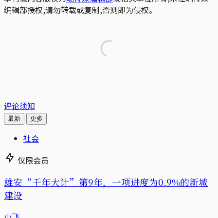
编辑部授权,请勿转载或复制,否则即为侵权。
评论须知
最新
更多
社会
仅限会员
雄安“千年大计”第9年，一项进度为0.9%的新城
建设
小飞