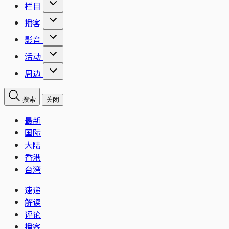
栏目
播客
影音
活动
周边
搜索
关闭
最新
国际
大陆
香港
台湾
速递
解读
评论
播客