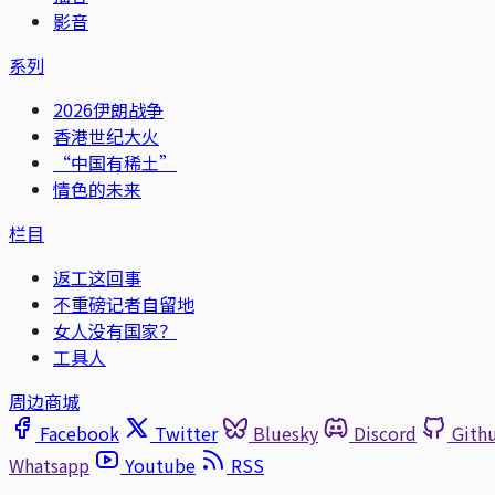
影音
系列
2026伊朗战争
香港世纪大火
“中国有稀土”
情色的未来
栏目
返工这回事
不重磅记者自留地
女人没有国家？
工具人
周边商城
Facebook
Twitter
Bluesky
Discord
Gith
Whatsapp
Youtube
RSS