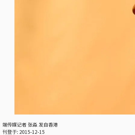
端传媒记者 张淼 发自香港
刊登于:
2015-12-15