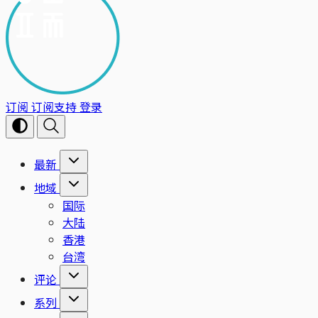
订阅
订阅支持
登录
最新
地域
国际
大陆
香港
台湾
评论
系列