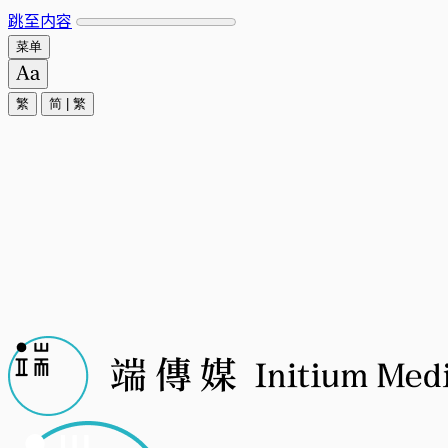
跳至内容
菜单
繁
简
|
繁