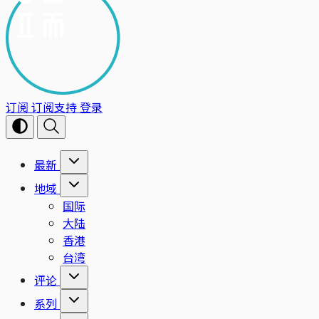
订阅
订阅支持
登录
最新
地域
国际
大陆
香港
台湾
评论
系列