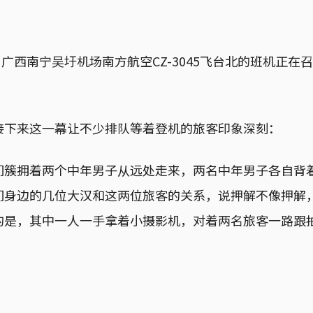
点，广西南宁吴圩机场南方航空CZ-3045飞台北的班机正
接下来这一幕让不少排队等着登机的旅客印象深刻：
们簇拥着两个中年男子从远处走来，两名中年男子各自背
们身边的几位大汉和这两位旅客的关系，说押解不像押解
的是，其中一人一手拿着小摄影机，对着两名旅客一路跟
。