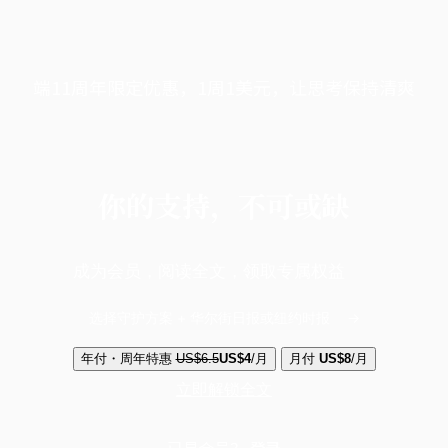
端11周年限定优惠，1周1美元，让思考保持清爽
你的支持，不可或缺
成为会员，阅读全文，领取专属权益
选择守护方案 + 华尔街日报或纽约时报
年付・周年特惠
US$6.5
US$4
/月
月付
US$8
/月
立即解锁全文
已是会员？
登录