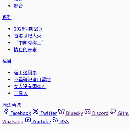
影音
系列
2026伊朗战争
香港世纪大火
“中国有稀土”
情色的未来
栏目
返工这回事
不重磅记者自留地
女人没有国家？
工具人
周边商城
Facebook
Twitter
Bluesky
Discord
Gith
Whatsapp
Youtube
RSS