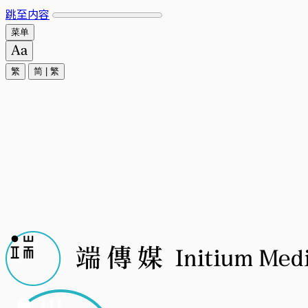
跳至内容
菜单
繁
简
|
繁