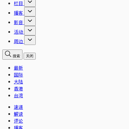
栏目
播客
影音
活动
周边
搜索
关闭
最新
国际
大陆
香港
台湾
速递
解读
评论
播客