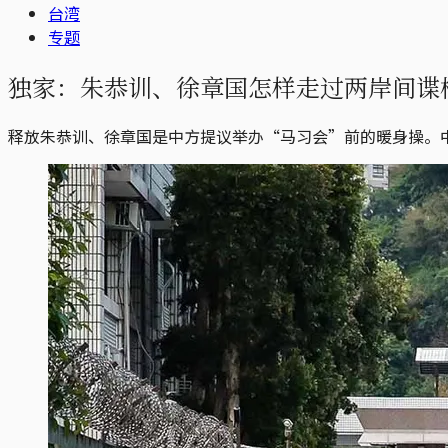
台湾
专题
独家：朱恭训、徐章国怎样走过两岸间谍
释放朱恭训、徐章国是中方提议举办“马习会”前的暖身操。