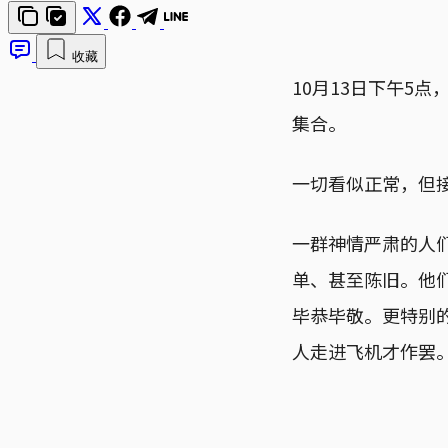
收藏
10月13日下午5
集合。
一切看似正常，但
一群神情严肃的人
单、甚至陈旧。他
毕恭毕敬。更特别
人走进飞机才作罢