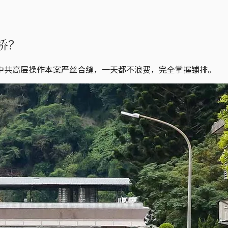
桥？
中共高层操作本案严丝合缝，一天都不浪费，完全掌握铺排。