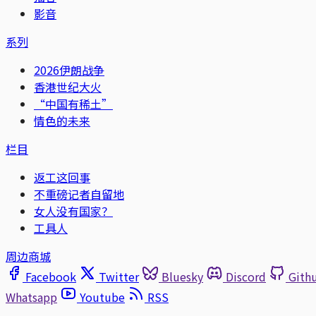
影音
系列
2026伊朗战争
香港世纪大火
“中国有稀土”
情色的未来
栏目
返工这回事
不重磅记者自留地
女人没有国家？
工具人
周边商城
Facebook
Twitter
Bluesky
Discord
Gith
Whatsapp
Youtube
RSS