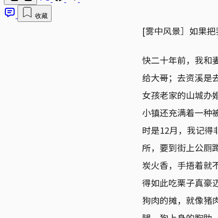
收藏
[雾中风景］如果
快二十年前，我和
给大哥；去资溪是
女孩老家的山城办
小镇还充满着一种
时是12月，我记
所，要到街上公厕
炭火香，手捂着就
得如此吃栗子真豪
狗肉的摊，就像猪
腿，狗上身的胸肋