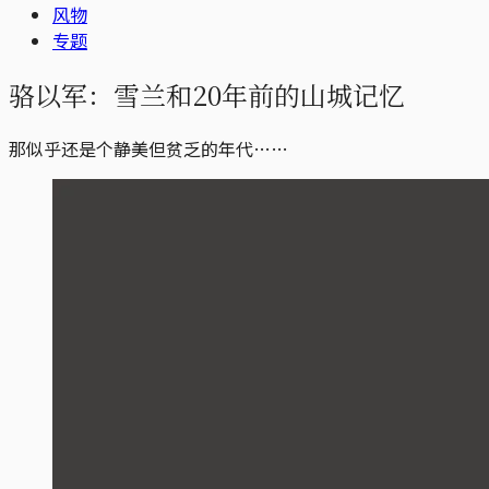
风物
专题
骆以军：雪兰和20年前的山城记忆
那似乎还是个静美但贫乏的年代……