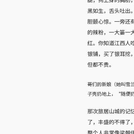
黑如生，舌头吐出
胆颤心惊。一旁还
的辣粉，一大篓一大
红。你知道江西人
银铺，买了银耳挖
但都不贵。
哥们的新娘（她叫雪
子壳扔地上，“随便
那次旅居山城的记
了，丰盛的不得了
整个人非常像梁朝