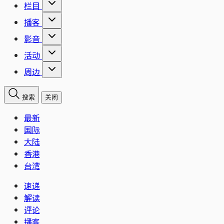
栏目
播客
影音
活动
周边
搜索
关闭
最新
国际
大陆
香港
台湾
速递
解读
评论
播客