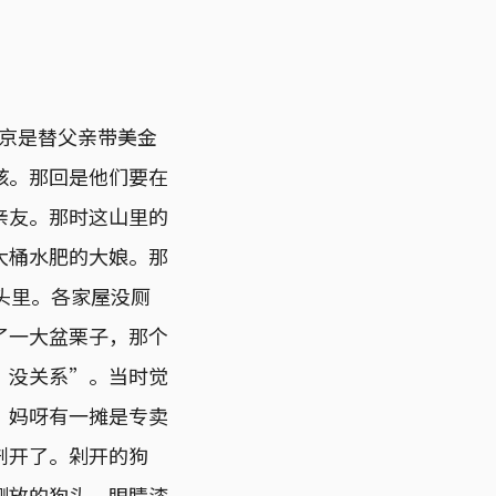
京是替父亲带美金
孩。那回是他们要在
亲友。那时这山里的
大桶水肥的大娘。那
头里。各家屋没厕
了一大盆栗子，那个
，没关系”。当时觉
。妈呀有一摊是专卖
剖开了。剁开的狗
侧放的狗头，眼睛漆