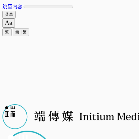
跳至内容
菜单
繁
简
|
繁