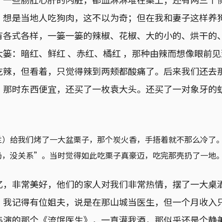
。想是当地人吃狗肉，这不以为奇；但在我和妻子这样养
有各式各样，一篓一篓的辣椒、花椒、大的小的、烘干的
篓：暗红、鲜红 、赤红、橘红 ，那种由辣而想像眼前
吃辣，但看着，只觉得辣到两颊都酸痛了。后来我们还去
，那时东西便宜，还买了一枚袁大头。还买了一对象牙的
兰）给我们烤了一大盆栗子，那个炭火香，手捂着就不那么冷了
扔，没关系”。当时觉得如此吃栗子真豪迈，吃完那壳扔了一地
忆，非常美好，他们的家人对我们非常热情，摆了一大桌
，我记得有位姐夫，说是在那山城当医生，但一个月收入
伟演的那个《流氓医生》，一直灌我酒，那似乎还是个静