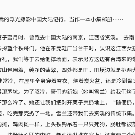
把我的浮光掠影中国大陆记行，当作一本小集邮册……
妻子蜜月时，曾跑去中国大陆的南京，江西省资溪。 去南
去探望个铁哥们。他在东莞鞋厂当台干时，认识这江西女
婚礼，我们等于去给他撑场面，表示男方这边有台湾来的
被山包围着，纯净的蓊翠，四处都是田。田埂边就是挑两
得非常冷，在屋里全身穿着雪衣，烧着炭火盆，还是冷到骨
蹲那茅坑。为了驱冷，哥们的新娘（她叫雪兰）给我们烤
不那么冷了。她还让我们把剥开栗子壳扔地上，“随便扔
迈，吃完那壳扔了一地。雪兰还带我们去资溪的传统市集
肉摊，鸡肉摊一样，上头铁钩吊着一只只死狗，肠肚都被
，一些肠肚心肝的内脏，都血淋淋堆在案上；还有两三个