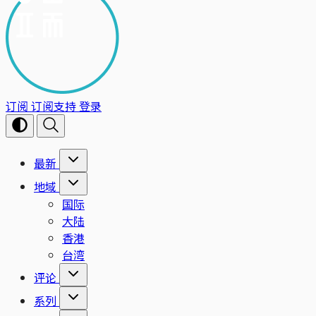
订阅
订阅支持
登录
最新
地域
国际
大陆
香港
台湾
评论
系列