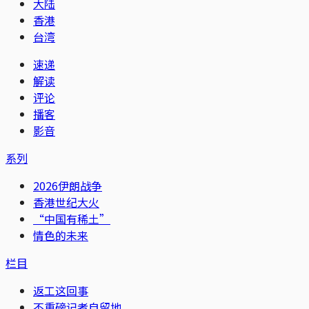
大陆
香港
台湾
速递
解读
评论
播客
影音
系列
2026伊朗战争
香港世纪大火
“中国有稀土”
情色的未来
栏目
返工这回事
不重磅记者自留地