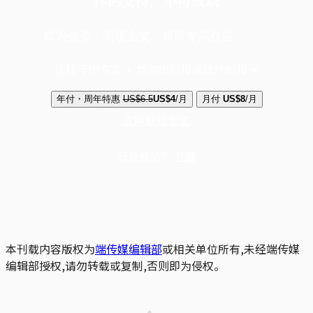
你的支持，不可或缺
成为会员，阅读全文，领取专属权益
选择守护方案 + 华尔街日报或纽约时报
年付・周年特惠
US$6.5
US$4
/月
月付
US$8
/月
立即解锁全文
已是会员？
登录
本刊载内容版权为
端传媒编辑部
或相关单位所有,未经端传媒
编辑部授权,请勿转载或复制,否则即为侵权。