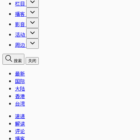
栏目
播客
影音
活动
周边
搜索
关闭
最新
国际
大陆
香港
台湾
速递
解读
评论
播客