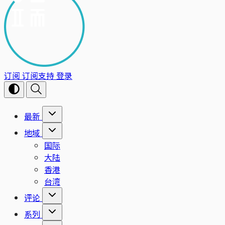
订阅
订阅支持
登录
最新
地域
国际
大陆
香港
台湾
评论
系列