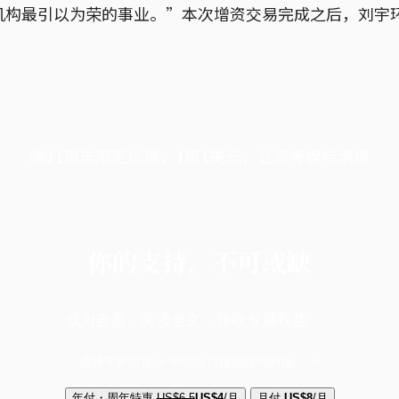
机构最引以为荣的事业。”本次增资交易完成之后，刘宇
端11周年限定优惠，1周1美元，让思考保持清爽
你的支持，不可或缺
成为会员，阅读全文，领取专属权益
选择守护方案 + 华尔街日报或纽约时报
年付・周年特惠
US$6.5
US$4
/月
月付
US$8
/月