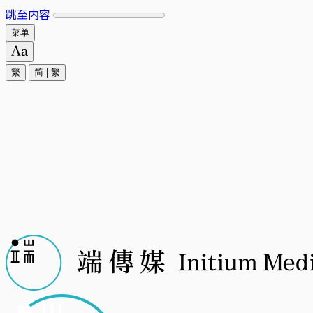
跳至内容
菜单
繁
简
|
繁