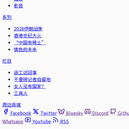
影音
系列
2026伊朗战争
香港世纪大火
“中国有稀土”
情色的未来
栏目
返工这回事
不重磅记者自留地
女人没有国家？
工具人
周边商城
Facebook
Twitter
Bluesky
Discord
Gith
Whatsapp
Youtube
RSS