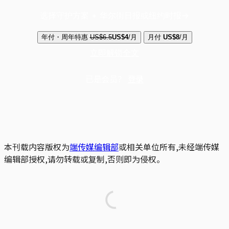
选择守护方案 + 华尔街日报或纽约时报
年付・周年特惠
US$6.5
US$4
/月
月付
US$8
/月
立即解锁全文
已是会员？
登录
本刊载内容版权为
端传媒编辑部
或相关单位所有,未经端传媒
编辑部授权,请勿转载或复制,否则即为侵权。