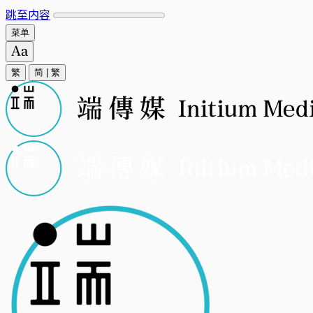
跳至内容
菜单
繁
简
|
繁