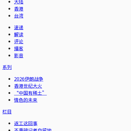
大陆
香港
台湾
速递
解读
评论
播客
影音
系列
2026伊朗战争
香港世纪大火
“中国有稀土”
情色的未来
栏目
返工这回事
不重磅记者自留地