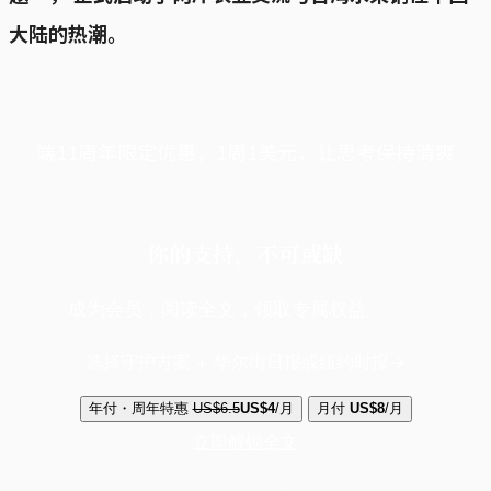
大陆的热潮。
端11周年限定优惠，1周1美元，让思考保持清爽
你的支持，不可或缺
成为会员，阅读全文，领取专属权益
选择守护方案 + 华尔街日报或纽约时报
年付・周年特惠
US$6.5
US$4
/月
月付
US$8
/月
立即解锁全文