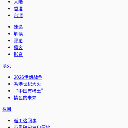
大陆
香港
台湾
速递
解读
评论
播客
影音
系列
2026伊朗战争
香港世纪大火
“中国有稀土”
情色的未来
栏目
返工这回事
不重磅记者自留地