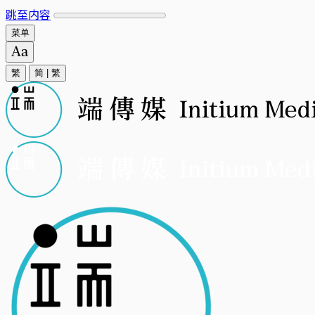
跳至内容
菜单
繁
简
|
繁