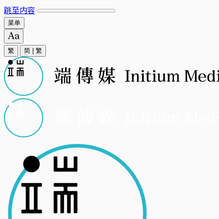
跳至内容
菜单
繁
简
|
繁