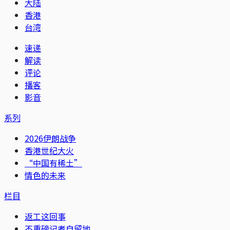
大陆
香港
台湾
速递
解读
评论
播客
影音
系列
2026伊朗战争
香港世纪大火
“中国有稀土”
情色的未来
栏目
返工这回事
不重磅记者自留地