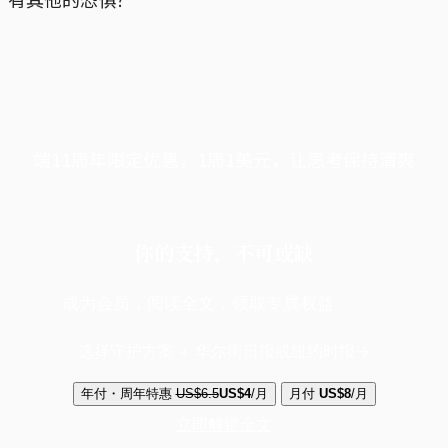
端11周年限定优惠，1周1美元，让思考保持清爽
你的支持，不可或缺
成为会员，阅读全文，领取专属权益
选择守护方案 + 华尔街日报或纽约时报
年付・周年特惠
US$6.5
US$4
/月
月付
US$8
/月
立即解锁全文