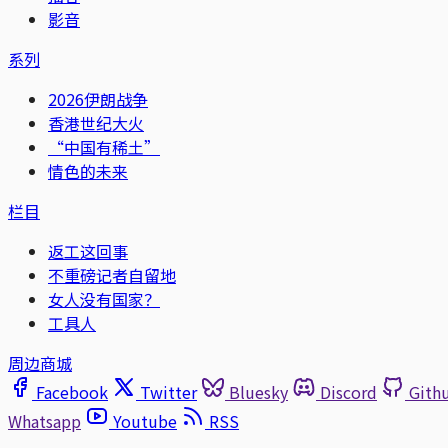
影音
系列
2026伊朗战争
香港世纪大火
“中国有稀土”
情色的未来
栏目
返工这回事
不重磅记者自留地
女人没有国家？
工具人
周边商城
Facebook
Twitter
Bluesky
Discord
Gith
Whatsapp
Youtube
RSS