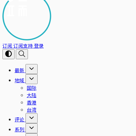
订阅
订阅支持
登录
最新
地域
国际
大陆
香港
台湾
评论
系列