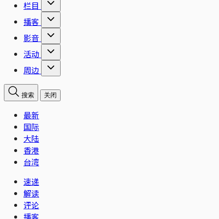
栏目
播客
影音
活动
周边
搜索
关闭
最新
国际
大陆
香港
台湾
速递
解读
评论
播客