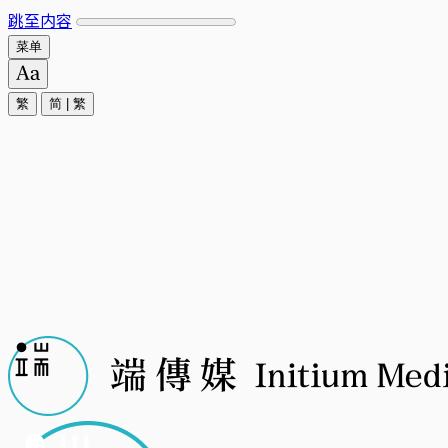
跳至内容
菜单
繁
简
|
繁