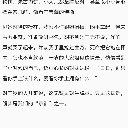
物饼、朱古力饼，小人儿都坚持反对，甚至以小小身躯
挡在茶几前，像看守宝藏的侍衞。
见她趣怪的模样，我忍不住跟她抬摃，随手拿起一包朱
古力曲奇，准备放进书包，想不到她二话不说，哗的一
声就哭了起来，并从我手里抢过曲奇，死命把它抱在怀
内，怎也不肯就范。十岁的大家姐见这情景，仿佛看到
了小时候的自己，语重心长的对妹妹说：“日日，别只
看你手上缺什么，要看你手上拥有什么！”
对三岁的人儿来说，这无疑是对牛弹琴。只是这句话，
确实是我们的“家训”之一。