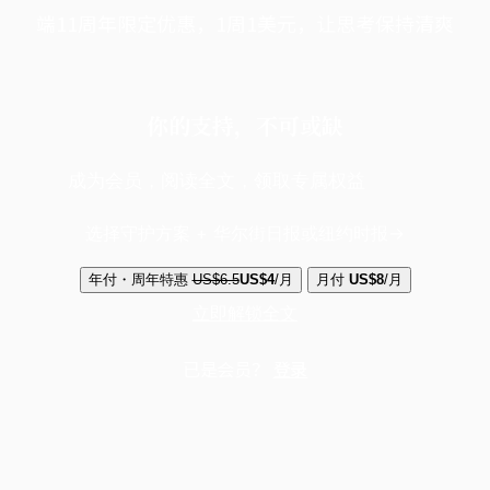
端11周年限定优惠，1周1美元，让思考保持清爽
你的支持，不可或缺
成为会员，阅读全文，领取专属权益
选择守护方案 + 华尔街日报或纽约时报
年付・周年特惠
US$6.5
US$4
/月
月付
US$8
/月
立即解锁全文
已是会员？
登录