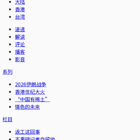
大陆
香港
台湾
速递
解读
评论
播客
影音
系列
2026伊朗战争
香港世纪大火
“中国有稀土”
情色的未来
栏目
返工这回事
不重磅记者自留地