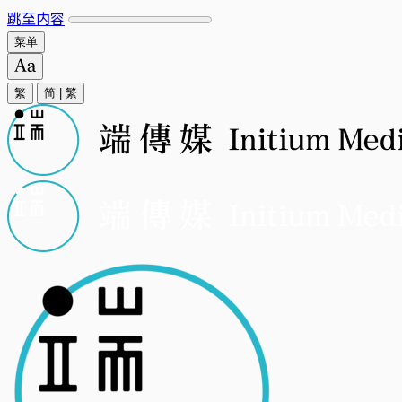
跳至内容
菜单
繁
简
|
繁