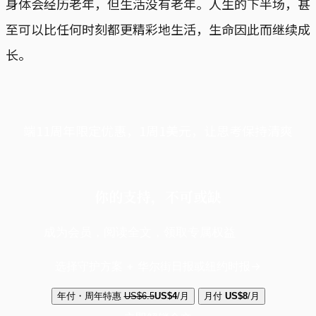
身体会经历老年，但生活没有老年。人生的下半场，甚
至可以比任何时刻都更精彩地生活，生命因此而继续成
长。
端11周年限定优惠，1周1美元，让思考保持清爽
你的支持，不可或缺
成为会员，阅读全文，领取专属权益
选择守护方案 + 华尔街日报或纽约时报
年付・周年特惠
US$6.5
US$4
/月
月付
US$8
/月