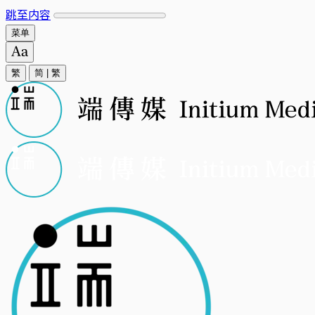
跳至内容
菜单
繁
简
|
繁