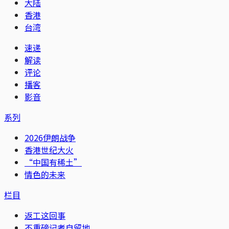
大陆
香港
台湾
速递
解读
评论
播客
影音
系列
2026伊朗战争
香港世纪大火
“中国有稀土”
情色的未来
栏目
返工这回事
不重磅记者自留地