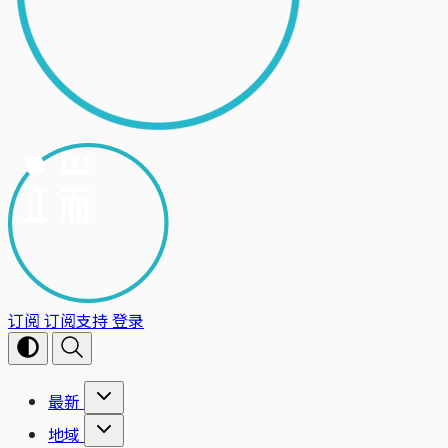
订阅
订阅支持
登录
最新
地域