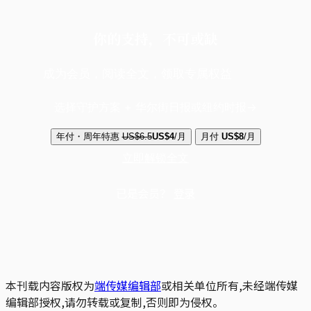
你的支持，不可或缺
成为会员，阅读全文，领取专属权益
选择守护方案 + 华尔街日报或纽约时报
年付・周年特惠
US$6.5
US$4
/月
月付
US$8
/月
立即解锁全文
已是会员？
登录
本刊载内容版权为
端传媒编辑部
或相关单位所有,未经端传媒
编辑部授权,请勿转载或复制,否则即为侵权。