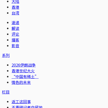
大陆
香港
台湾
速递
解读
评论
播客
影音
系列
2026伊朗战争
香港世纪大火
“中国有稀土”
情色的未来
栏目
返工这回事
不重磅记者自留地