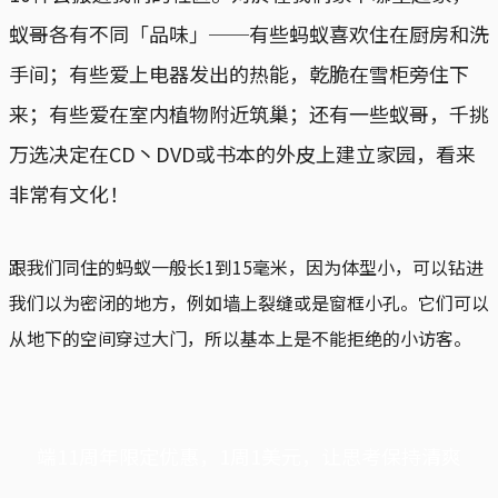
蚁哥各有不同「品味」──有些蚂蚁喜欢住在厨房和洗
手间；有些爱上电器发出的热能，乾脆在雪柜旁住下
来；有些爱在室内植物附近筑巢；还有一些蚁哥，千挑
万选决定在CD丶DVD或书本的外皮上建立家园，看来
非常有文化！
跟我们同住的蚂蚁一般长1到15毫米，因为体型小，可以钻进
我们以为密闭的地方，例如墙上裂缝或是窗框小孔。它们可以
从地下的空间穿过大门，所以基本上是不能拒绝的小访客。
端11周年限定优惠，1周1美元，让思考保持清爽