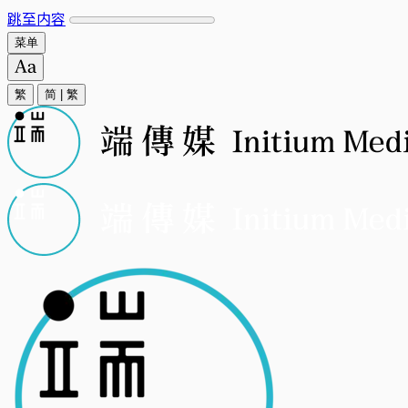
跳至内容
菜单
繁
简
|
繁