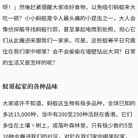
呀！」然後赶紧提醒大家收好食物，以免吸引蚂蚁来大
吃一顿？小小蚂蚁是令人最头痛的小昆虫之一，大人会
像侦探般寻找蚂蚁行踪，甚至拿起电筒到处照，担心它
们从此搬进来跟我们一家亲。可是，这些蚁哥平日究竟
住在我们家中哪里？会不会偷偷在墙壁钻出大洞？日常
的生活又是怎样的呢？
蚁哥起家的各种品味
大家或许不知道，蚂蚁这生物有极多品种，全球已知的
多达15,000种，当中有200至250种活跃在香港。它们
多住在土壤丶树上，或落叶森林里，只有极少数约5至
10种会搬进我们的社区。对於在我们家中哪里起家，