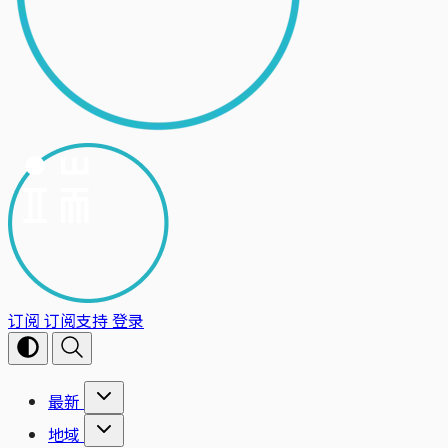
订阅
订阅支持
登录
最新
地域