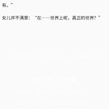
有。”
女儿并不满意：“在……世界上呢，真正的世界？”
端11周年限定优惠，1周1美元，让思考保持清爽
你的支持，不可或缺
成为会员，阅读全文，领取专属权益
选择守护方案 + 华尔街日报或纽约时报