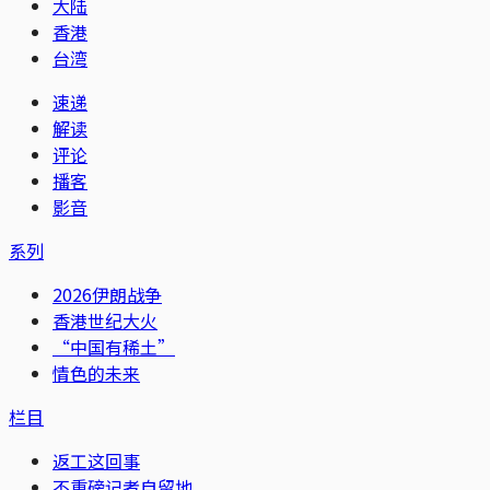
大陆
香港
台湾
速递
解读
评论
播客
影音
系列
2026伊朗战争
香港世纪大火
“中国有稀土”
情色的未来
栏目
返工这回事
不重磅记者自留地