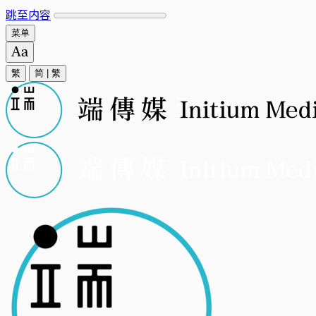
跳至内容
菜单
繁
简
|
繁