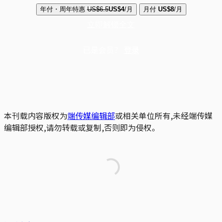
年付・周年特惠
US$6.5
US$4
/月
月付
US$8
/月
立即解锁全文
已是会员？
登录
本刊载内容版权为
端传媒编辑部
或相关单位所有,未经端传媒
编辑部授权,请勿转载或复制,否则即为侵权。