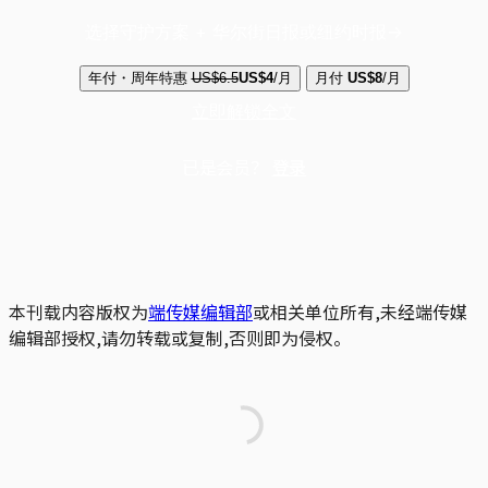
选择守护方案 + 华尔街日报或纽约时报
年付・周年特惠
US$6.5
US$4
/月
月付
US$8
/月
立即解锁全文
已是会员？
登录
本刊载内容版权为
端传媒编辑部
或相关单位所有,未经端传媒
编辑部授权,请勿转载或复制,否则即为侵权。