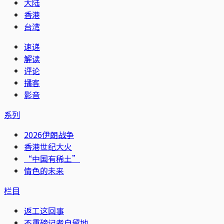
大陆
香港
台湾
速递
解读
评论
播客
影音
系列
2026伊朗战争
香港世纪大火
“中国有稀土”
情色的未来
栏目
返工这回事
不重磅记者自留地