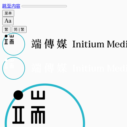
跳至内容
菜单
繁
简
|
繁