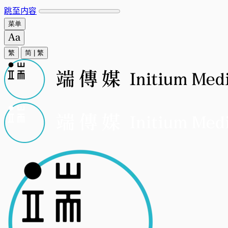
跳至内容
菜单
繁
简
|
繁