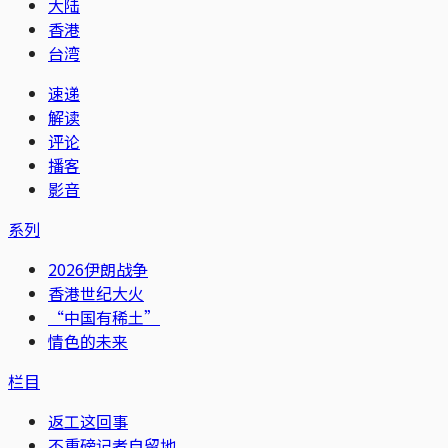
大陆
香港
台湾
速递
解读
评论
播客
影音
系列
2026伊朗战争
香港世纪大火
“中国有稀土”
情色的未来
栏目
返工这回事
不重磅记者自留地