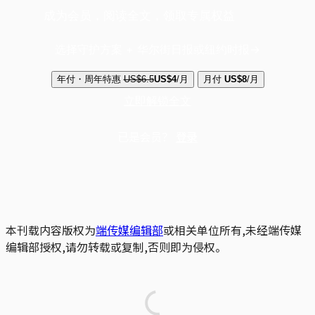
成为会员，阅读全文，领取专属权益
选择守护方案 + 华尔街日报或纽约时报
年付・周年特惠
US$6.5
US$4
/月
月付
US$8
/月
立即解锁全文
已是会员？
登录
本刊载内容版权为
端传媒编辑部
或相关单位所有,未经端传媒
编辑部授权,请勿转载或复制,否则即为侵权。