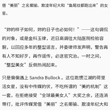
借“美丽”之名揶揄、欺凌年纪大和“鱼尾纹都跑出来”的女
星。
“妳的样子如何，妳的日子也必如何！”──这句调侃
的对象，或是金科玉律，近日高调往大陆医院检验容
貎，以回应多年的整型谣言，并委律师发声明，警告再
有人不知好歹，再作谣传，必送官究治。一时之间，
“整型美女”反倒热闹起来。
只是偏偏遇上 Sandra Bullock 。这位跑惯江湖的荷里
活女星，没有中传媒的伏，不吃所谓的“美的机制”这
一套，在拒绝接受“全球最美女人”大奖之余，还连消
带打，批评传媒常借“美丽”之名揶揄、欺凌年纪大和