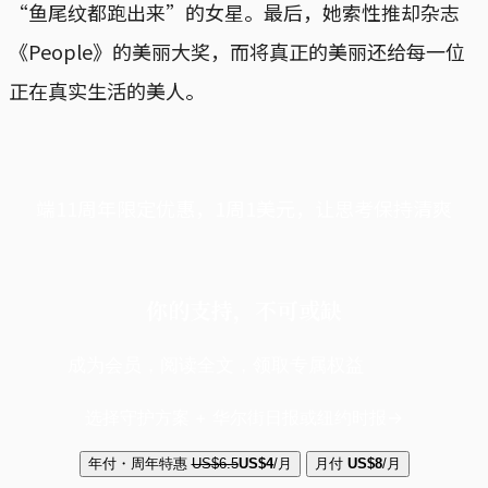
“鱼尾纹都跑出来”的女星。最后，她索性推却杂志
《People》的美丽大奖，而将真正的美丽还给每一位
正在真实生活的美人。
端11周年限定优惠，1周1美元，让思考保持清爽
你的支持，不可或缺
成为会员，阅读全文，领取专属权益
选择守护方案 + 华尔街日报或纽约时报
年付・周年特惠
US$6.5
US$4
/月
月付
US$8
/月