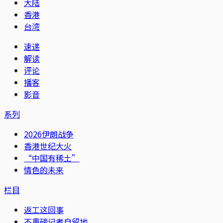
大陆
香港
台湾
速递
解读
评论
播客
影音
系列
2026伊朗战争
香港世纪大火
“中国有稀土”
情色的未来
栏目
返工这回事
不重磅记者自留地