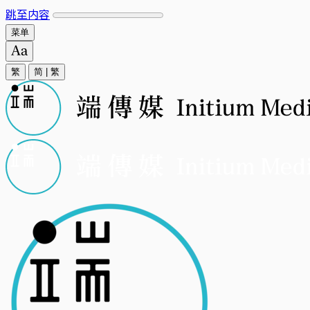
跳至内容
菜单
繁
简
|
繁