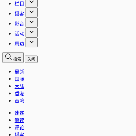
栏目
播客
影音
活动
周边
搜索
关闭
最新
国际
大陆
香港
台湾
速递
解读
评论
播客