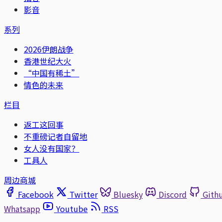
影音
系列
2026伊朗战争
香港世纪大火
“中国有稀土”
情色的未来
栏目
返工这回事
不重磅记者自留地
女人没有国家？
工具人
周边商城
Facebook
Twitter
Bluesky
Discord
Gith
Whatsapp
Youtube
RSS