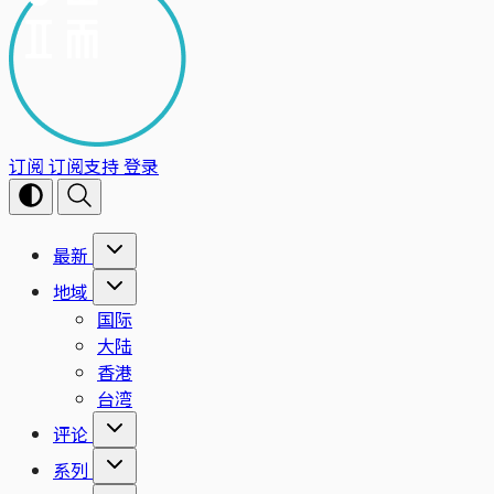
订阅
订阅支持
登录
最新
地域
国际
大陆
香港
台湾
评论
系列