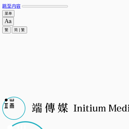
跳至内容
菜单
繁
简
|
繁