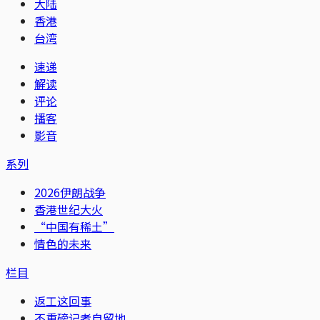
大陆
香港
台湾
速递
解读
评论
播客
影音
系列
2026伊朗战争
香港世纪大火
“中国有稀土”
情色的未来
栏目
返工这回事
不重磅记者自留地