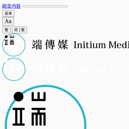
跳至内容
菜单
繁
简
|
繁