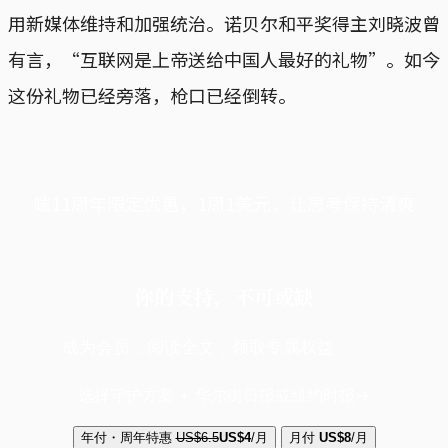
用新媒体维持和加强统治。诺贝尔和平奖得主刘晓波曾
有言，“互联网是上帝送给中国人最好的礼物”。如今
这份礼物已经旁落，枪口已经倒转。
端11周年限定优惠，1周1美元，让思考保持清爽
你的支持，不可或缺
成为会员，阅读全文，领取专属权益
选择守护方案 + 华尔街日报或纽约时报
年付・周年特惠
US$6.5
US$4
/月
月付
US$8
/月