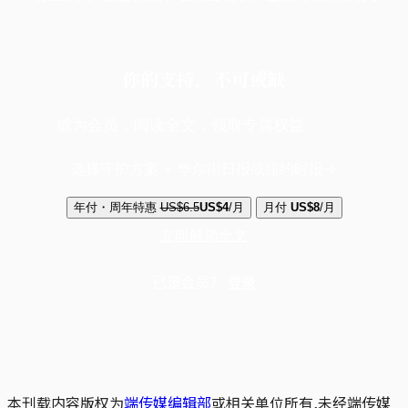
你的支持，不可或缺
成为会员，阅读全文，领取专属权益
选择守护方案 + 华尔街日报或纽约时报
年付・周年特惠
US$6.5
US$4
/月
月付
US$8
/月
立即解锁全文
已是会员？
登录
本刊载内容版权为
端传媒编辑部
或相关单位所有,未经端传媒