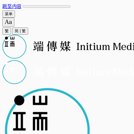
跳至内容
菜单
繁
简
|
繁