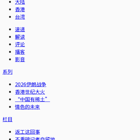
大陆
香港
台湾
速递
解读
评论
播客
影音
系列
2026伊朗战争
香港世纪大火
“中国有稀土”
情色的未来
栏目
返工这回事
不重磅记者自留地