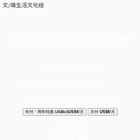
文/端生活文化组
端11周年限定优惠，1周1美元，让思考保持清爽
你的支持，不可或缺
成为会员，阅读全文，领取专属权益
选择守护方案 + 华尔街日报或纽约时报
年付・周年特惠
US$6.5
US$4
/月
月付
US$8
/月
立即解锁全文
已是会员？
登录