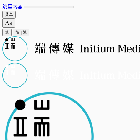
跳至内容
菜单
繁
简
|
繁