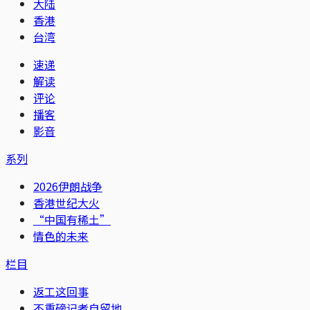
大陆
香港
台湾
速递
解读
评论
播客
影音
系列
2026伊朗战争
香港世纪大火
“中国有稀土”
情色的未来
栏目
返工这回事
不重磅记者自留地