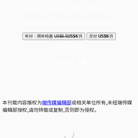
成为会员，阅读全文，领取专属权益
选择守护方案 + 华尔街日报或纽约时报
年付・周年特惠
US$6.5
US$4
/月
月付
US$8
/月
立即解锁全文
已是会员？
登录
本刊载内容版权为
端传媒编辑部
或相关单位所有,未经端传媒
编辑部授权,请勿转载或复制,否则即为侵权。