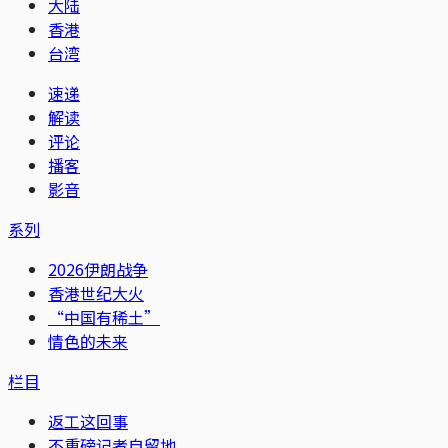
大陆
香港
台湾
速递
解读
评论
播客
影音
系列
2026伊朗战争
香港世纪大火
“中国有稀土”
情色的未来
栏目
返工这回事
不重磅记者自留地