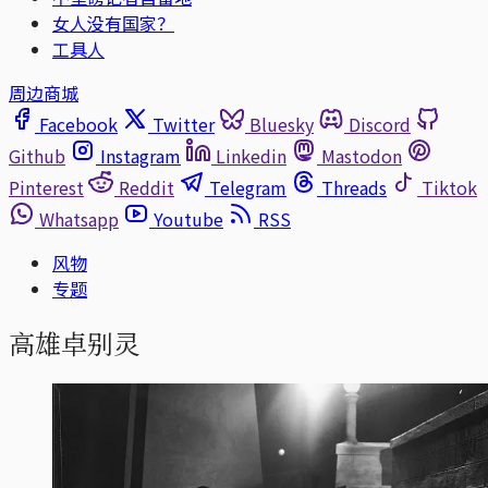
女人没有国家？
工具人
周边商城
Facebook
Twitter
Bluesky
Discord
Github
Instagram
Linkedin
Mastodon
Pinterest
Reddit
Telegram
Threads
Tiktok
Whatsapp
Youtube
RSS
风物
专题
高雄卓别灵