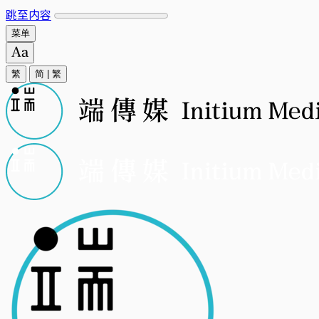
跳至内容
菜单
繁
简
|
繁