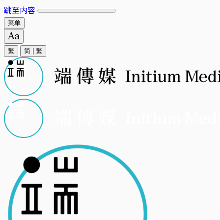
跳至内容
菜单
繁
简
|
繁