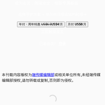
成为会员，阅读全文，领取专属权益
选择守护方案 + 华尔街日报或纽约时报
年付・周年特惠
US$6.5
US$4
/月
月付
US$8
/月
立即解锁全文
已是会员？
登录
本刊载内容版权为
端传媒编辑部
或相关单位所有,未经端传媒
编辑部授权,请勿转载或复制,否则即为侵权。