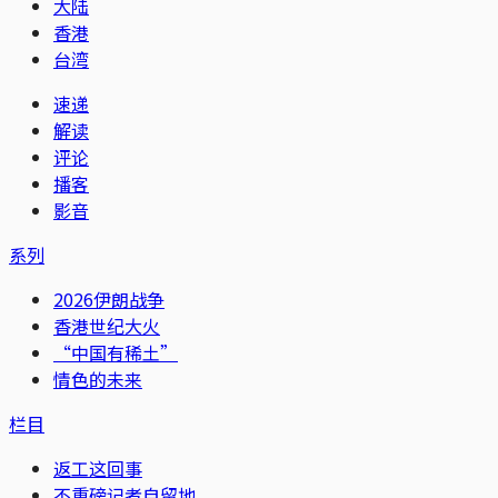
大陆
香港
台湾
速递
解读
评论
播客
影音
系列
2026伊朗战争
香港世纪大火
“中国有稀土”
情色的未来
栏目
返工这回事
不重磅记者自留地