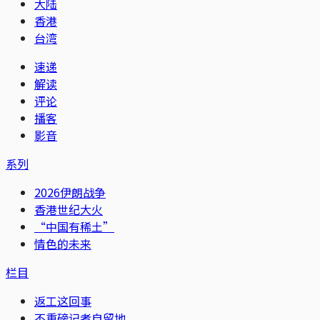
大陆
香港
台湾
速递
解读
评论
播客
影音
系列
2026伊朗战争
香港世纪大火
“中国有稀土”
情色的未来
栏目
返工这回事
不重磅记者自留地