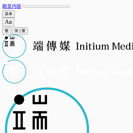
跳至内容
菜单
繁
简
|
繁