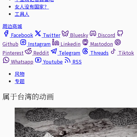
女人没有国家？
工具人
周边商城
Facebook
Twitter
Bluesky
Discord
Github
Instagram
Linkedin
Mastodon
Pinterest
Reddit
Telegram
Threads
Tiktok
Whatsapp
Youtube
RSS
风物
专题
属于台湾的动画