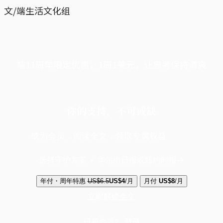
文/端生活文化组
端11周年限定优惠，1周1美元，让思考保持清爽
你的支持，不可或缺
成为会员，阅读全文，领取专属权益
选择守护方案 + 华尔街日报或纽约时报
年付・周年特惠
US$6.5
US$4
/月
月付
US$8
/月
立即解锁全文
已是会员？
登录