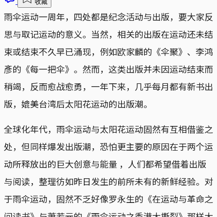
收藏
雨伞运动一周年，四处都是纪念活动与出版，要大家反
思与取记运动的意义。当然，相关的出版在运动还未结
束或结束不久早已涌现，例如欧家麟的《伞聚》、李鸿
彥的《每一把伞》。然而，这类出版并未因运动结束而
稍竭，反而愈战愈勇，一年下来，几乎每月都有新书出
版，媲美台湾后太阳花运动的出版潮。
全球化年代，雨伞运动与太阳花运动固然有互相借鉴之
处，但同样爆发出版潮，恐怕更主要的原因在于两个运
动所释放出的巨大创意与能量 ，人们都希望借着出版
与阅读，整理彷如昨日发生的前所未有的新鲜经验。对
于雨伞运动，固然不乏好像罗永生的《在运动与革命之
间读书》与萧若元的《雨伞运动之香港大撕裂》那样大