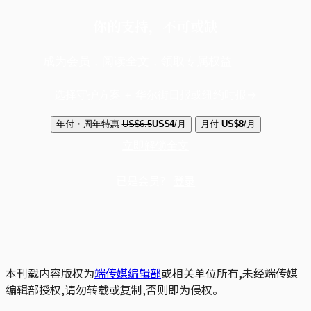
你的支持，不可或缺
成为会员，阅读全文，领取专属权益
选择守护方案 + 华尔街日报或纽约时报
年付・周年特惠
US$6.5
US$4
/月
月付
US$8
/月
立即解锁全文
已是会员？
登录
本刊载内容版权为
端传媒编辑部
或相关单位所有,未经端传媒
编辑部授权,请勿转载或复制,否则即为侵权。