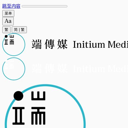
跳至内容
菜单
繁
简
|
繁