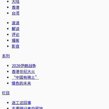
大陆
香港
台湾
速递
解读
评论
播客
影音
系列
2026伊朗战争
香港世纪大火
“中国有稀土”
情色的未来
栏目
返工这回事
不重磅记者自留地