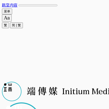
跳至内容
菜单
繁
简
|
繁