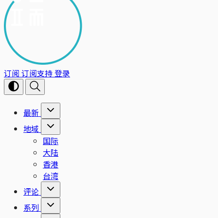
订阅
订阅支持
登录
最新
地域
国际
大陆
香港
台湾
评论
系列