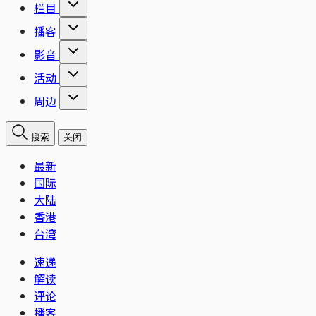
栏目
播客
影音
活动
周边
搜索
关闭
最新
国际
大陆
香港
台湾
速递
解读
评论
播客