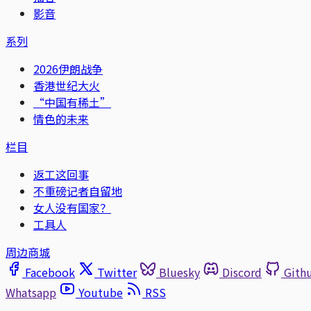
影音
系列
2026伊朗战争
香港世纪大火
“中国有稀土”
情色的未来
栏目
返工这回事
不重磅记者自留地
女人没有国家？
工具人
周边商城
Facebook
Twitter
Bluesky
Discord
Gith
Whatsapp
Youtube
RSS