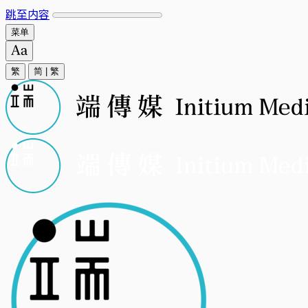
跳至内容
菜单
繁
简
|
繁