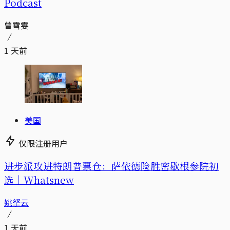
Podcast
曾雪雯
1 天前
美国
仅限注册用户
进步派攻进特朗普票仓：萨依德险胜密歇根参院初
选｜Whatsnew
姚拏云
1 天前