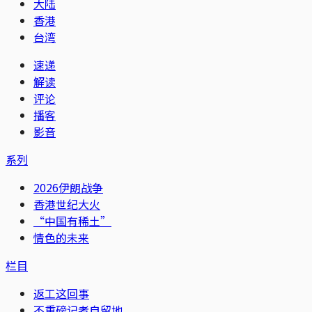
大陆
香港
台湾
速递
解读
评论
播客
影音
系列
2026伊朗战争
香港世纪大火
“中国有稀土”
情色的未来
栏目
返工这回事
不重磅记者自留地