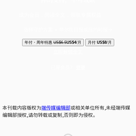
成为会员，阅读全文，领取专属权益
选择守护方案 + 华尔街日报或纽约时报
年付・周年特惠
US$6.5
US$4
/月
月付
US$8
/月
立即解锁全文
已是会员？
登录
本刊载内容版权为
端传媒编辑部
或相关单位所有,未经端传媒
编辑部授权,请勿转载或复制,否则即为侵权。